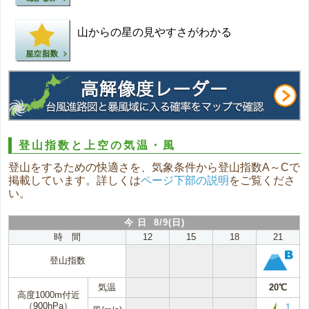
山からの星の見やすさがわかる
登山指数と上空の気温・風
登山をするための快適さを、気象条件から登山指数A～Cで
掲載しています。詳しくは
ページ下部の説明
をご覧くださ
い。
今 日 8/9(日)
時 間
12
15
18
21
登山指数
気温
20℃
高度1000m付近
（900hPa）
1