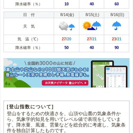
降水確率（％）
10
40
60
日 付
8/14(金)
8/15(土)
8/16(日)
天 気
気 温（℃）
27
/
20
27
/
21
23
/
21
降水確率（％）
50
40
90
[登山指数について]
登山をするための快適さを、山頂や山麓の気象条件か
ら、気象学的知見を用いてレベル値で表現をしていま
す。降水量、風速、雲量などを総合的に考慮し、気象条
件を独自計算したものです。