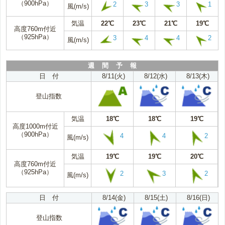
（900hPa）
2
3
3
1
風(m/s)
気温
22℃
23℃
21℃
19℃
高度760m付近
（925hPa）
3
4
4
2
風(m/s)
週 間 予 報
日 付
8/11(火)
8/12(水)
8/13(木)
登山指数
気温
18℃
18℃
19℃
高度1000m付近
（900hPa）
4
4
2
風(m/s)
気温
19℃
19℃
20℃
高度760m付近
（925hPa）
2
3
2
風(m/s)
日 付
8/14(金)
8/15(土)
8/16(日)
登山指数