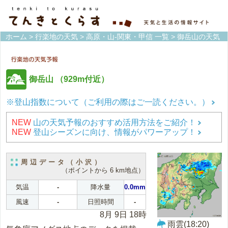
ホーム
>
行楽地の天気
>
高原・山-関東・甲信 一覧
> 御岳山の天気
御岳山
（929m付近）
※登山指数について（ご利用の際はご一読ください。）
NEW
山の天気予報のおすすめ活用方法をご紹介！
NEW
登山シーズンに向け、情報がパワーアップ！
周辺データ（小沢）
（ポイントから 6 km地点）
気温
-
降水量
0.0mm
風速
-
日照時間
-
8月 9日 18時
雨雲(18:20)