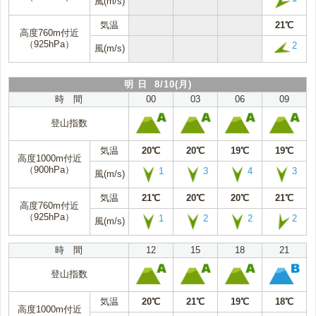
風(m/s)
気温
21℃
高度760m付近
（925hPa）
2
風(m/s)
明 日 8/10(月)
時 間
00
03
06
09
登山指数
気温
20℃
20℃
19℃
19℃
高度1000m付近
（900hPa）
1
3
4
3
風(m/s)
気温
21℃
20℃
20℃
21℃
高度760m付近
（925hPa）
1
2
2
2
風(m/s)
時 間
12
15
18
21
登山指数
気温
20℃
21℃
19℃
18℃
高度1000m付近