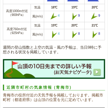
気温
18℃
19℃
20℃
高度1000m付近
（900hPa）
4
9
9
風(m/s)
気温
19℃
20℃
21℃
高度760m付近
（925hPa）
4
8
8
風(m/s)
週間の登山指数と上空の気温・風の予報は、当日9時に予
想される状況を掲載しています。
近隣市町村の気象情報
(青梅市)
青梅市の役所付近の天気予報を掲載しております。掲載市
町村（都道府県）は山頂の位置を元に定めています。