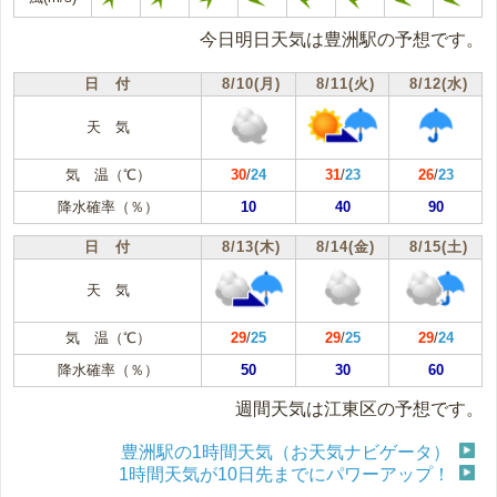
今日明日天気は豊洲駅の予想です。
日 付
8/10(月)
8/11(火)
8/12(水)
天 気
気 温（℃）
30
/
24
31
/
23
26
/
23
降水確率（％）
10
40
90
日 付
8/13(木)
8/14(金)
8/15(土)
天 気
気 温（℃）
29
/
25
29
/
25
29
/
24
降水確率（％）
50
30
60
週間天気は江東区の予想です。
豊洲駅の1時間天気（お天気ナビゲータ）
1時間天気が10日先までにパワーアップ！