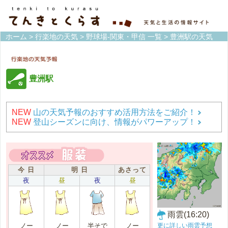
ホーム
>
行楽地の天気
>
野球場-関東・甲信 一覧
> 豊洲駅の天気
豊洲駅
NEW
山の天気予報のおすすめ活用方法をご紹介！
NEW
登山シーズンに向け、情報がパワーアップ！
今 日
明 日
あさって
夜
昼
夜
昼
雨雲(16:20)
更に詳しい雨雲予想
ノー
ノー
半そで
ノー