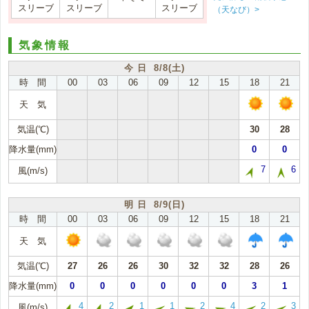
スリーブ
スリーブ
スリーブ
（天なび）>
気象情報
今 日 8/8(土)
時 間
00
03
06
09
12
15
18
21
天 気
気温(℃)
30
28
降水量(mm)
0
0
7
6
風(m/s)
明 日 8/9(日)
時 間
00
03
06
09
12
15
18
21
天 気
気温(℃)
27
26
26
30
32
32
28
26
降水量(mm)
0
0
0
0
0
0
3
1
4
2
1
1
2
4
2
3
風(m/s)