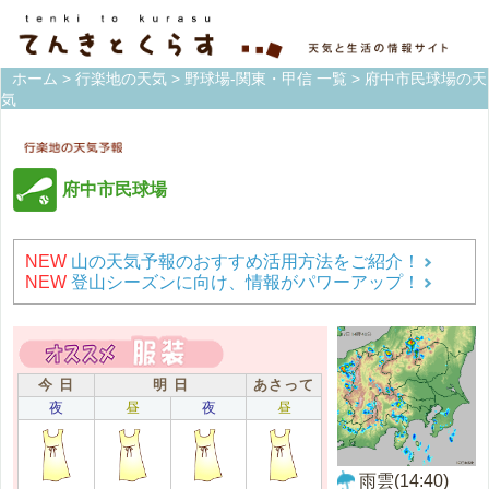
ホーム
>
行楽地の天気
>
野球場-関東・甲信 一覧
> 府中市民球場の天
気
府中市民球場
NEW
山の天気予報のおすすめ活用方法をご紹介！
NEW
登山シーズンに向け、情報がパワーアップ！
今 日
明 日
あさって
夜
昼
夜
昼
雨雲(14:40)