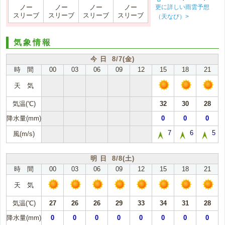
更に詳しい雨雲予想
ノー
ノー
ノー
ノー
スリーブ
スリーブ
スリーブ
スリーブ
（天なび）>
気象情報
今 日 8/7(金)
時 間
00
03
06
09
12
15
18
21
天 気
気温(℃)
32
30
28
降水量(mm)
0
0
0
7
6
5
風(m/s)
明 日 8/8(土)
時 間
00
03
06
09
12
15
18
21
天 気
気温(℃)
27
26
26
29
33
34
31
28
降水量(mm)
0
0
0
0
0
0
0
0