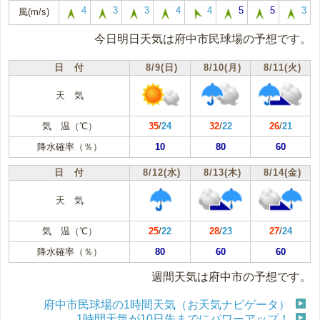
4
3
3
4
4
5
5
3
風(m/s)
今日明日天気は府中市民球場の予想です。
日 付
8/9(日)
8/10(月)
8/11(火)
天 気
気 温（℃）
35
/
24
32
/
22
26
/
21
降水確率（％）
10
80
60
日 付
8/12(水)
8/13(木)
8/14(金)
天 気
気 温（℃）
25
/
22
28
/
23
27
/
24
降水確率（％）
80
60
60
週間天気は府中市の予想です。
府中市民球場の1時間天気（お天気ナビゲータ）
1時間天気が10日先までにパワーアップ！