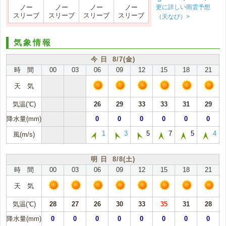
更に詳しい雨雲予想
ノー
ノー
ノー
ノー
スリーブ
スリーブ
スリーブ
スリーブ
（天なび）>
気象情報
今 日 8/7(金)
時 間
00
03
06
09
12
15
18
21
天 気
気温(℃)
26
29
33
33
31
29
降水量(mm)
0
0
0
0
0
0
1
3
5
7
5
4
風(m/s)
明 日 8/8(土)
時 間
00
03
06
09
12
15
18
21
天 気
気温(℃)
28
27
26
30
33
35
31
28
降水量(mm)
0
0
0
0
0
0
0
0