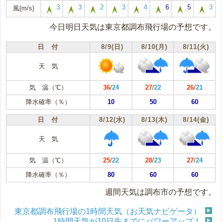
3
3
2
3
4
6
5
3
風(m/s)
今日明日天気は東京都調布飛行場の予想です。
日 付
8/9(日)
8/10(月)
8/11(火)
天 気
気 温（℃）
36
/
24
27
/
22
26
/
21
降水確率（％）
10
50
60
日 付
8/12(水)
8/13(木)
8/14(金)
天 気
気 温（℃）
25
/
22
28
/
23
27
/
24
降水確率（％）
80
60
60
週間天気は調布市の予想です。
東京都調布飛行場の1時間天気（お天気ナビゲータ）
1時間天気が10日先までにパワーアップ！