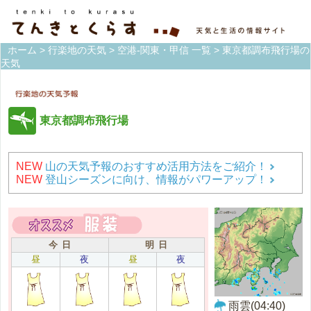
ホーム
>
行楽地の天気
>
空港-関東・甲信 一覧
> 東京都調布飛行場の
天気
東京都調布飛行場
NEW
山の天気予報のおすすめ活用方法をご紹介！
NEW
登山シーズンに向け、情報がパワーアップ！
今 日
明 日
昼
夜
昼
夜
雨雲(04:40)