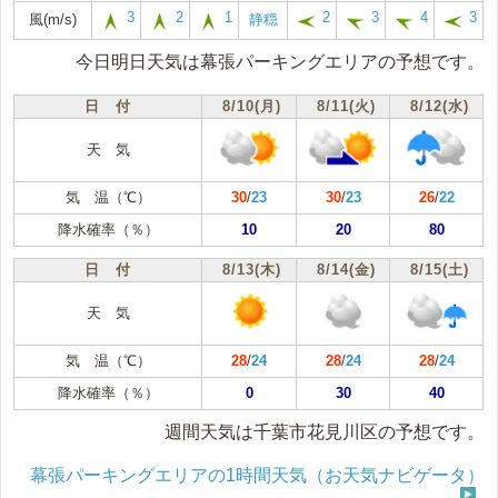
3
2
1
2
3
4
3
風(m/s)
静穏
今日明日天気は幕張パーキングエリアの予想です。
日 付
8/10(月)
8/11(火)
8/12(水)
天 気
気 温（℃）
30
/
23
30
/
23
26
/
22
降水確率（％）
10
20
80
日 付
8/13(木)
8/14(金)
8/15(土)
天 気
気 温（℃）
28
/
24
28
/
24
28
/
24
降水確率（％）
0
30
40
週間天気は千葉市花見川区の予想です。
幕張パーキングエリアの1時間天気（お天気ナビゲータ）