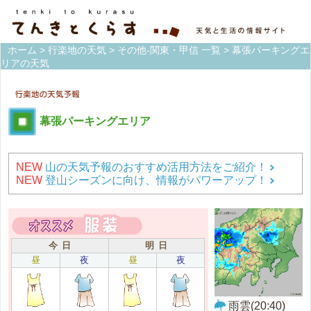
ホーム
>
行楽地の天気
>
その他-関東・甲信 一覧
> 幕張パーキングエ
リアの天気
幕張パーキングエリア
NEW
山の天気予報のおすすめ活用方法をご紹介！
NEW
登山シーズンに向け、情報がパワーアップ！
今 日
明 日
昼
夜
昼
夜
雨雲(20:40)