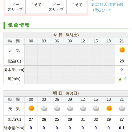
更に詳しい雨雲予想
ノー
半そで
ノー
半そで
スリーブ
スリーブ
（天なび）>
気象情報
今 日 8/8(土)
時 間
00
03
06
09
12
15
18
21
天 気
気温(℃)
28
降水量(mm)
0
4
風(m/s)
明 日 8/9(日)
時 間
00
03
06
09
12
15
18
21
天 気
気温(℃)
27
26
25
29
31
32
29
27
降水量(mm)
0
0
0
0
0
0
0
0.1