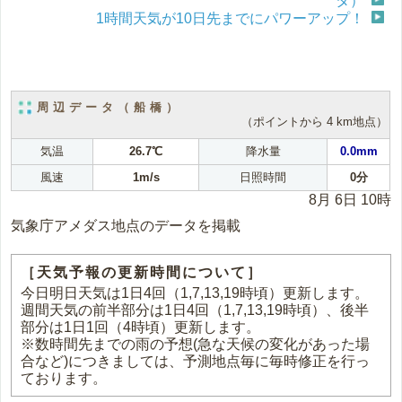
タ）
1時間天気が10日先までにパワーアップ！
周辺データ（船橋）
（ポイントから 4 km地点）
気温
26.7℃
降水量
0.0mm
風速
1m/s
日照時間
0分
8月 6日 10時
気象庁アメダス地点のデータを掲載
［天気予報の更新時間について］
今日明日天気は1日4回（1,7,13,19時頃）更新します。
週間天気の前半部分は1日4回（1,7,13,19時頃）、後半
部分は1日1回（4時頃）更新します。
※数時間先までの雨の予想(急な天候の変化があった場
合など)につきましては、予測地点毎に毎時修正を行っ
ております。