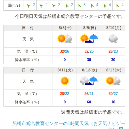
2
2
2
2
3
4
4
4
風(m/s)
今日明日天気は船橋市総合教育センターの予想です。
日 付
8/8(土)
8/9(日)
8/10(月)
天 気
気 温（℃）
32
/
26
32
/
25
26
/
23
降水確率（％）
0
30
30
日 付
8/11(火)
8/12(水)
8/13(木)
天 気
気 温（℃）
26
/
22
26
/
21
30
/
27
降水確率（％）
0
60
10
週間天気は船橋市の予想です。
船橋市総合教育センターの1時間天気（お天気ナビゲー