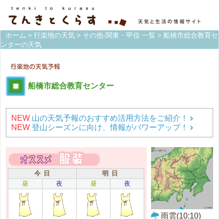
ホーム
>
行楽地の天気
>
その他-関東・甲信 一覧
> 船橋市総合教育セ
ンターの天気
船橋市総合教育センター
NEW
山の天気予報のおすすめ活用方法をご紹介！
NEW
登山シーズンに向け、情報がパワーアップ！
今 日
明 日
昼
夜
昼
夜
雨雲(10:10)