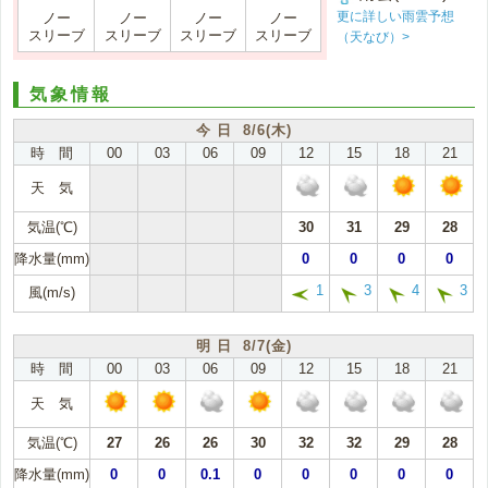
更に詳しい雨雲予想
ノー
ノー
ノー
ノー
スリーブ
スリーブ
スリーブ
スリーブ
（天なび）>
気象情報
今 日 8/6(木)
時 間
00
03
06
09
12
15
18
21
天 気
気温(℃)
30
31
29
28
降水量(mm)
0
0
0
0
1
3
4
3
風(m/s)
明 日 8/7(金)
時 間
00
03
06
09
12
15
18
21
天 気
気温(℃)
27
26
26
30
32
32
29
28
降水量(mm)
0
0
0.1
0
0
0
0
0