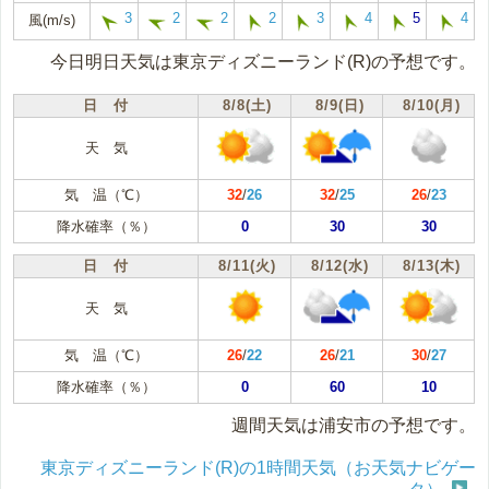
3
2
2
2
3
4
5
4
風(m/s)
今日明日天気は東京ディズニーランド(R)の予想です。
日 付
8/8(土)
8/9(日)
8/10(月)
天 気
気 温（℃）
32
/
26
32
/
25
26
/
23
降水確率（％）
0
30
30
日 付
8/11(火)
8/12(水)
8/13(木)
天 気
気 温（℃）
26
/
22
26
/
21
30
/
27
降水確率（％）
0
60
10
週間天気は浦安市の予想です。
東京ディズニーランド(R)の1時間天気（お天気ナビゲー