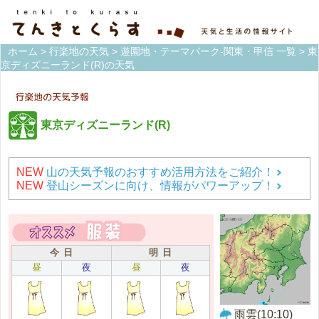
ホーム
>
行楽地の天気
>
遊園地・テーマパーク-関東・甲信 一覧
> 東
京ディズニーランド(R)の天気
東京ディズニーランド(R)
NEW
山の天気予報のおすすめ活用方法をご紹介！
NEW
登山シーズンに向け、情報がパワーアップ！
今 日
明 日
昼
夜
昼
夜
雨雲(10:10)