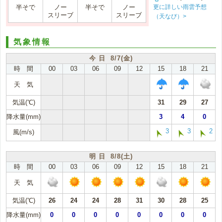
更に詳しい雨雲予想
半そで
ノー
半そで
ノー
スリーブ
スリーブ
（天なび）>
気象情報
今 日 8/7(金)
時 間
00
03
06
09
12
15
18
21
天 気
気温(℃)
31
29
27
降水量(mm)
3
4
0
3
3
2
風(m/s)
明 日 8/8(土)
時 間
00
03
06
09
12
15
18
21
天 気
気温(℃)
26
24
24
28
31
30
28
25
降水量(mm)
0
0
0
0
0
0
0
0