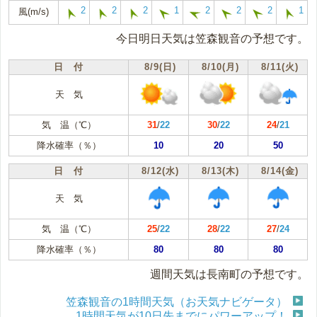
2
2
2
1
2
2
2
1
風(m/s)
今日明日天気は笠森観音の予想です。
日 付
8/9(日)
8/10(月)
8/11(火)
天 気
気 温（℃）
31
/
22
30
/
22
24
/
21
降水確率（％）
10
20
50
日 付
8/12(水)
8/13(木)
8/14(金)
天 気
気 温（℃）
25
/
22
28
/
22
27
/
24
降水確率（％）
80
80
80
週間天気は長南町の予想です。
笠森観音の1時間天気（お天気ナビゲータ）
1時間天気が10日先までにパワーアップ！