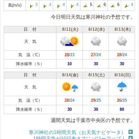
3
4
4
4
5
6
6
4
風(m/s)
今日明日天気は寒川神社の予想です。
日 付
8/11(火)
8/12(水)
8/13(木)
天 気
気 温（℃）
28
/
23
27
/
24
28
/
24
降水確率（％）
10
30
30
日 付
8/14(金)
8/15(土)
8/16(日)
天 気
気 温（℃）
28
/
24
29
/
25
26
/
25
降水確率（％）
30
30
80
週間天気は千葉市中央区の予想です。
寒川神社の1時間天気（お天気ナビゲータ）
1時間天気が10日先までにパワーアップ！