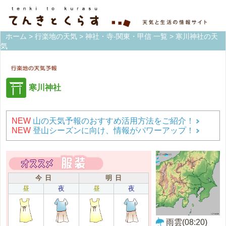
ホーム
>
行楽地の天気
>
神社・寺-関東・甲信 一覧
> 寒川神社の天
気
寒川神社
NEW
山の天気予報のおすすめ活用方法をご紹介！
NEW
登山シーズンに向け、情報がパワーアップ！
今 日
明 日
昼
夜
昼
夜
雨雲(08:20)