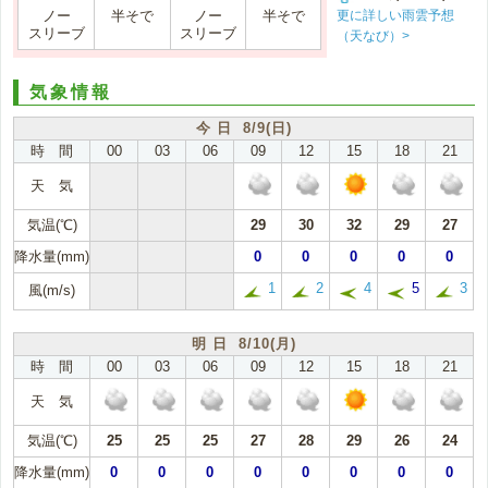
更に詳しい雨雲予想
ノー
半そで
ノー
半そで
スリーブ
スリーブ
（天なび）>
気象情報
今 日 8/9(日)
時 間
00
03
06
09
12
15
18
21
天 気
気温(℃)
29
30
32
29
27
降水量(mm)
0
0
0
0
0
1
2
4
5
3
風(m/s)
明 日 8/10(月)
時 間
00
03
06
09
12
15
18
21
天 気
気温(℃)
25
25
25
27
28
29
26
24
降水量(mm)
0
0
0
0
0
0
0
0