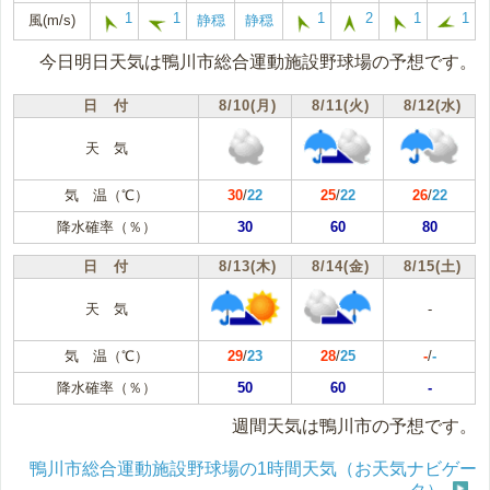
1
1
1
2
1
1
風(m/s)
静穏
静穏
今日明日天気は鴨川市総合運動施設野球場の予想です。
日 付
8/10(月)
8/11(火)
8/12(水)
天 気
気 温（℃）
30
/
22
25
/
22
26
/
22
降水確率（％）
30
60
80
日 付
8/13(木)
8/14(金)
8/15(土)
天 気
-
気 温（℃）
29
/
23
28
/
25
-
/
-
降水確率（％）
50
60
-
週間天気は鴨川市の予想です。
鴨川市総合運動施設野球場の1時間天気（お天気ナビゲー