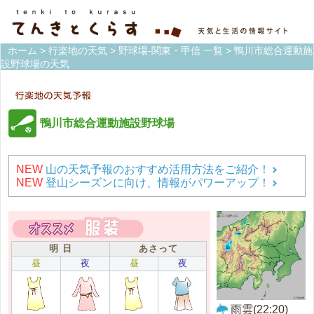
ホーム
>
行楽地の天気
>
野球場-関東・甲信 一覧
> 鴨川市総合運動施
設野球場の天気
鴨川市総合運動施設野球場
NEW
山の天気予報のおすすめ活用方法をご紹介！
NEW
登山シーズンに向け、情報がパワーアップ！
明 日
あさって
昼
夜
昼
夜
雨雲(22:20)