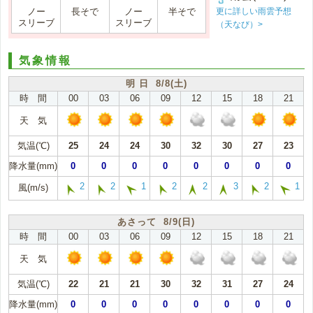
更に詳しい雨雲予想
ノー
長そで
ノー
半そで
スリーブ
スリーブ
（天なび）>
気象情報
明 日 8/8(土)
時 間
00
03
06
09
12
15
18
21
天 気
気温(℃)
25
24
24
30
32
30
27
23
降水量(mm)
0
0
0
0
0
0
0
0
2
2
1
2
2
3
2
1
風(m/s)
あさって 8/9(日)
時 間
00
03
06
09
12
15
18
21
天 気
気温(℃)
22
21
21
30
32
31
27
24
降水量(mm)
0
0
0
0
0
0
0
0