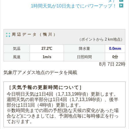
タ）
1時間天気が10日先までにパワーアップ！
周辺データ（鴨川）
（ポイントから 2 km地点）
気温
27.2℃
降水量
0.0mm
風速
1m/s
日照時間
0分
8月 7日 22時
気象庁アメダス地点のデータを掲載
［天気予報の更新時間について］
今日明日天気は1日4回（1,7,13,19時頃）更新します。
週間天気の前半部分は1日4回（1,7,13,19時頃）、後半
部分は1日1回（4時頃）更新します。
※数時間先までの雨の予想(急な天候の変化があった場
合など)につきましては、予測地点毎に毎時修正を行っ
ております。