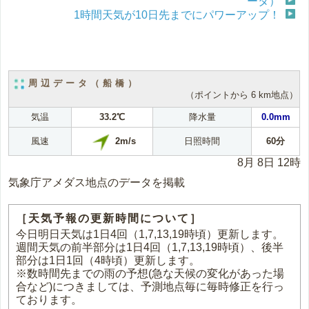
ータ）
1時間天気が10日先までにパワーアップ！
周辺データ（船橋）
（ポイントから 6 km地点）
気温
33.2℃
降水量
0.0mm
2m/s
風速
日照時間
60分
8月 8日 12時
気象庁アメダス地点のデータを掲載
［天気予報の更新時間について］
今日明日天気は1日4回（1,7,13,19時頃）更新します。
週間天気の前半部分は1日4回（1,7,13,19時頃）、後半
部分は1日1回（4時頃）更新します。
※数時間先までの雨の予想(急な天候の変化があった場
合など)につきましては、予測地点毎に毎時修正を行っ
ております。