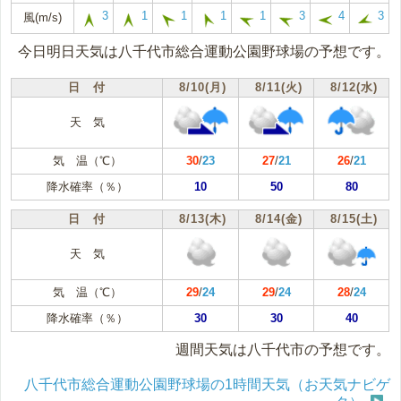
3
1
1
1
1
3
4
3
風(m/s)
今日明日天気は八千代市総合運動公園野球場の予想です。
日 付
8/10(月)
8/11(火)
8/12(水)
天 気
気 温（℃）
30
/
23
27
/
21
26
/
21
降水確率（％）
10
50
80
日 付
8/13(木)
8/14(金)
8/15(土)
天 気
気 温（℃）
29
/
24
29
/
24
28
/
24
降水確率（％）
30
30
40
週間天気は八千代市の予想です。
八千代市総合運動公園野球場の1時間天気（お天気ナビゲ