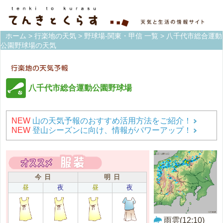
ホーム
>
行楽地の天気
>
野球場-関東・甲信 一覧
> 八千代市総合運動
公園野球場の天気
八千代市総合運動公園野球場
NEW
山の天気予報のおすすめ活用方法をご紹介！
NEW
登山シーズンに向け、情報がパワーアップ！
今 日
明 日
昼
夜
昼
夜
雨雲(12:10)