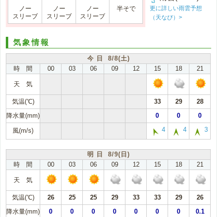
更に詳しい雨雲予想
ノー
ノー
ノー
半そで
スリーブ
スリーブ
スリーブ
（天なび）>
気象情報
今 日 8/8(土)
時 間
00
03
06
09
12
15
18
21
天 気
気温(℃)
33
29
28
降水量(mm)
0
0
0
4
4
3
風(m/s)
明 日 8/9(日)
時 間
00
03
06
09
12
15
18
21
天 気
気温(℃)
26
25
25
29
33
33
29
26
降水量(mm)
0
0
0
0
0
0
0
0.1