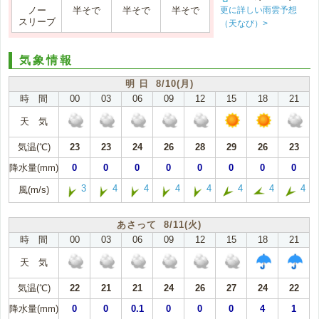
更に詳しい雨雲予想
ノー
半そで
半そで
半そで
スリーブ
（天なび）>
気象情報
明 日 8/10(月)
時 間
00
03
06
09
12
15
18
21
天 気
気温(℃)
23
23
24
26
28
29
26
23
降水量(mm)
0
0
0
0
0
0
0
0
3
4
4
4
4
4
4
4
風(m/s)
あさって 8/11(火)
時 間
00
03
06
09
12
15
18
21
天 気
気温(℃)
22
21
21
24
26
27
24
22
降水量(mm)
0
0
0.1
0
0
0
4
1