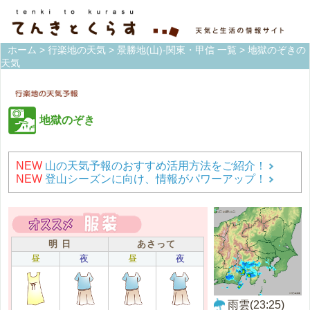
ホーム
>
行楽地の天気
>
景勝地(山)-関東・甲信 一覧
> 地獄のぞきの
天気
地獄のぞき
NEW
山の天気予報のおすすめ活用方法をご紹介！
NEW
登山シーズンに向け、情報がパワーアップ！
明 日
あさって
昼
夜
昼
夜
雨雲(23:25)