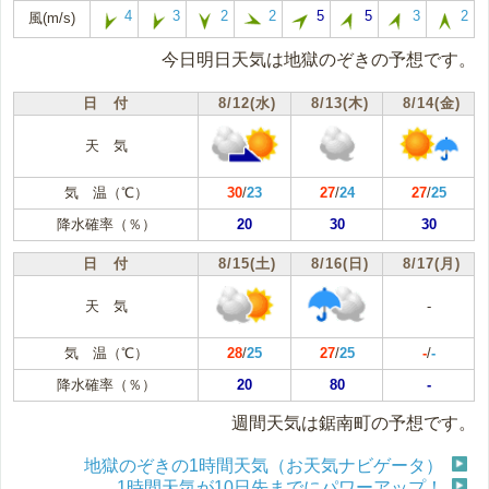
4
3
2
2
5
5
3
2
風(m/s)
今日明日天気は地獄のぞきの予想です。
日 付
8/12(水)
8/13(木)
8/14(金)
天 気
気 温（℃）
30
/
23
27
/
24
27
/
25
降水確率（％）
20
30
30
日 付
8/15(土)
8/16(日)
8/17(月)
天 気
-
気 温（℃）
28
/
25
27
/
25
-
/
-
降水確率（％）
20
80
-
週間天気は鋸南町の予想です。
地獄のぞきの1時間天気（お天気ナビゲータ）
1時間天気が10日先までにパワーアップ！