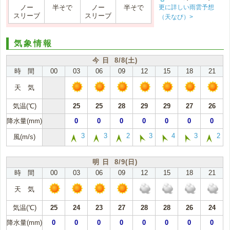
更に詳しい雨雲予想
ノー
半そで
ノー
半そで
スリーブ
スリーブ
（天なび）>
気象情報
今 日 8/8(土)
時 間
00
03
06
09
12
15
18
21
天 気
気温(℃)
25
25
28
29
29
27
26
降水量(mm)
0
0
0
0
0
0
0
3
3
2
3
4
3
2
風(m/s)
明 日 8/9(日)
時 間
00
03
06
09
12
15
18
21
天 気
気温(℃)
25
24
23
27
28
28
26
24
降水量(mm)
0
0
0
0
0
0
0
0