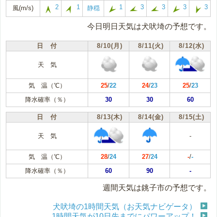
2
1
1
3
3
3
3
風(m/s)
静穏
今日明日天気は犬吠埼の予想です。
日 付
8/10(月)
8/11(火)
8/12(水)
天 気
気 温（℃）
25
/
22
24
/
23
25
/
23
降水確率（％）
30
30
60
日 付
8/13(木)
8/14(金)
8/15(土)
天 気
-
気 温（℃）
28
/
24
27
/
24
-
/
-
降水確率（％）
60
90
-
週間天気は銚子市の予想です。
犬吠埼の1時間天気（お天気ナビゲータ）
1時間天気が10日先までにパワーアップ！