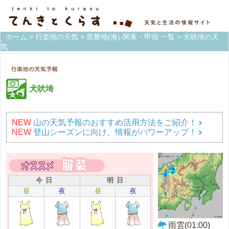
ホーム
>
行楽地の天気
>
景勝地(海)-関東・甲信 一覧
> 犬吠埼の天
気
犬吠埼
NEW
山の天気予報のおすすめ活用方法をご紹介！
NEW
登山シーズンに向け、情報がパワーアップ！
今 日
明 日
昼
夜
昼
夜
雨雲(01:00)