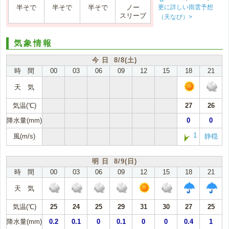
更に詳しい雨雲予想
半そで
半そで
半そで
ノー
スリーブ
（天なび）>
気象情報
今 日 8/8(土)
時 間
00
03
06
09
12
15
18
21
天 気
気温(℃)
27
26
降水量(mm)
0
0
1
風(m/s)
静穏
明 日 8/9(日)
時 間
00
03
06
09
12
15
18
21
天 気
気温(℃)
25
24
25
29
31
30
27
25
降水量(mm)
0.2
0.1
0
0.1
0
0
0.4
1