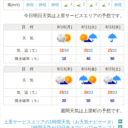
1
2
2
1
風(m/s)
静穏
静穏
静穏
静穏
今日明日天気は上里サービスエリアの予想です。
日 付
8/10(月)
8/11(火)
8/12(水)
天 気
気 温（℃）
32
/
24
35
/
21
25
/
21
降水確率（％）
10
40
90
日 付
8/13(木)
8/14(金)
8/15(土)
天 気
気 温（℃）
29
/
22
30
/
23
29
/
23
降水確率（％）
20
50
60
週間天気は上里町の予想です。
上里サービスエリアの1時間天気（お天気ナビゲータ）
1時間天気が10日先までにパワーアップ！