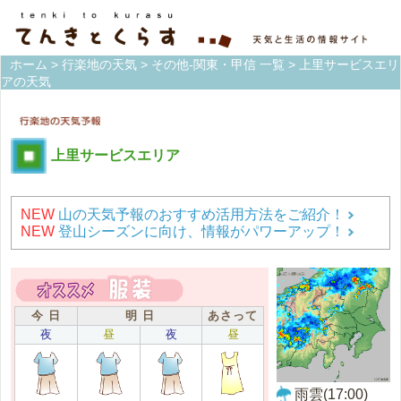
ホーム
>
行楽地の天気
>
その他-関東・甲信 一覧
> 上里サービスエリ
アの天気
上里サービスエリア
NEW
山の天気予報のおすすめ活用方法をご紹介！
NEW
登山シーズンに向け、情報がパワーアップ！
今 日
明 日
あさって
夜
昼
夜
昼
雨雲(17:00)