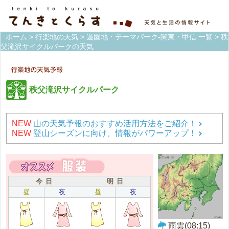
ホーム
>
行楽地の天気
>
遊園地・テーマパーク-関東・甲信 一覧
> 秩
父滝沢サイクルパークの天気
秩父滝沢サイクルパーク
NEW
山の天気予報のおすすめ活用方法をご紹介！
NEW
登山シーズンに向け、情報がパワーアップ！
今 日
明 日
昼
夜
昼
夜
雨雲(08:15)