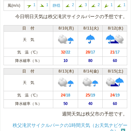
1
1
2
3
2
1
1
風(m/s)
静穏
今日明日天気は秩父滝沢サイクルパークの予想です。
日 付
8/10(月)
8/11(火)
8/12(水)
天 気
気 温（℃）
32
/
22
28
/
17
21
/
17
降水確率（％）
10
80
60
日 付
8/13(木)
8/14(金)
8/15(土)
天 気
気 温（℃）
24
/
18
25
/
19
24
/
19
降水確率（％）
50
40
60
週間天気は秩父市の予想です。
秩父滝沢サイクルパークの1時間天気（お天気ナビゲー