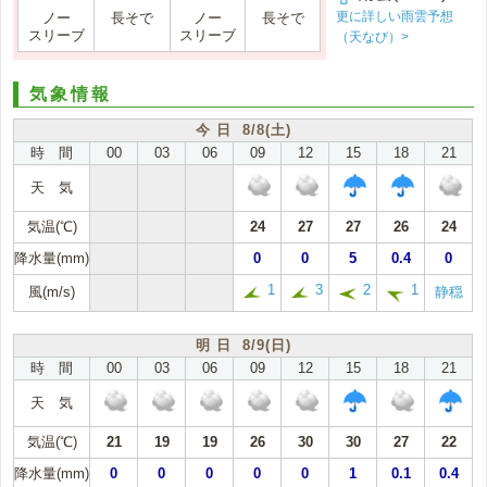
更に詳しい雨雲予想
ノー
長そで
ノー
長そで
スリーブ
スリーブ
（天なび）>
気象情報
今 日 8/8(土)
時 間
00
03
06
09
12
15
18
21
天 気
気温(℃)
24
27
27
26
24
降水量(mm)
0
0
5
0.4
0
1
3
2
1
風(m/s)
静穏
明 日 8/9(日)
時 間
00
03
06
09
12
15
18
21
天 気
気温(℃)
21
19
19
26
30
30
27
22
降水量(mm)
0
0
0
0
0
1
0.1
0.4