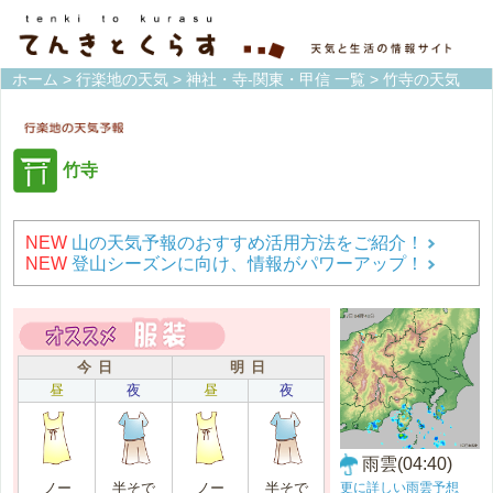
ホーム
>
行楽地の天気
>
神社・寺-関東・甲信 一覧
> 竹寺の天気
竹寺
NEW
山の天気予報のおすすめ活用方法をご紹介！
NEW
登山シーズンに向け、情報がパワーアップ！
今 日
明 日
昼
夜
昼
夜
雨雲(04:40)
更に詳しい雨雲予想
ノー
半そで
ノー
半そで