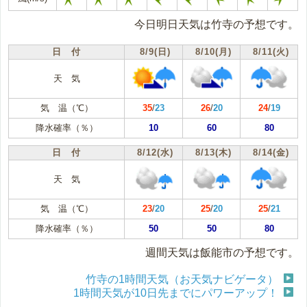
今日明日天気は竹寺の予想です。
日 付
8/9(日)
8/10(月)
8/11(火)
天 気
気 温（℃）
35
/
23
26
/
20
24
/
19
降水確率（％）
10
60
80
日 付
8/12(水)
8/13(木)
8/14(金)
天 気
気 温（℃）
23
/
20
25
/
20
25
/
21
降水確率（％）
50
50
80
週間天気は飯能市の予想です。
竹寺の1時間天気（お天気ナビゲータ）
1時間天気が10日先までにパワーアップ！