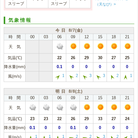
スリーブ
スリーブ
（天なび）>
気象情報
今 日 8/7(金)
時 間
00
03
06
09
12
15
18
21
天 気
気温(℃)
22
26
29
30
27
25
降水量(mm)
0.1
0
0
0
0
0
1
2
3
3
2
1
風(m/s)
明 日 8/8(土)
時 間
00
03
06
09
12
15
18
21
天 気
気温(℃)
23
23
22
26
29
33
27
24
降水量(mm)
0.1
0
0
0.1
0
0
0
0
1
1
1
2
2
3
2
1
風(m/s)