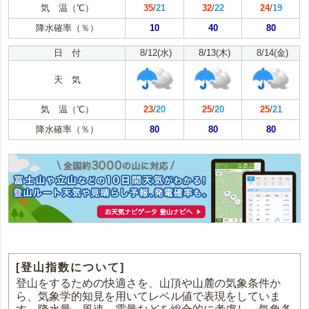
気 温（℃）
35
/
21
32
/
22
24
/
19
降水確率（％）
10
40
80
日 付
8/12(水)
8/13(木)
8/14(金)
天 気
気 温（℃）
23
/
20
25
/
20
25
/
21
降水確率（％）
80
80
80
[登山指数について]
登山をするための快適さを、山頂や山麓の気象条件か
ら、気象学的知見を用いてレベル値で表現をしていま