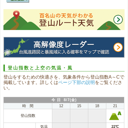
登山指数と上空の気温・風
登山をするための快適さを、気象条件から登山指数A～Cで
掲載しています。詳しくは
ページ下部の説明
をご覧くださ
い。
今 日 8/7(金)
時 間
12
15
18
21
登山指数
気温
22℃