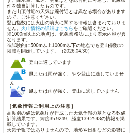
す。降水量、風速、雲量などを総合的に考慮し、気象条
件を独自計算したものです。
また山頂付近の天気は麓付近とは異なる場合があります
ので、ご注意ください。
登山指数には火山の噴火に関する情報は含まれておりま
せん。
火山情報の詳細はこちら
をご確認ください。
※1000m以上の地点は、気象業務法により表示内容が異
なります。
※試験的に500m以上1000m以下の地点でも登山指数の
掲載を開始しています。（2026.04.30）
登山に適しています
風または雨が強く、やや登山に適していませ
ん
風または雨が強く、登山に適していません
［気象情報ご利用上の注意］
高度別の値は気象庁が作成した天気予報の基となる数値
計算結果です。緯度35.9249、経度139.2543の情報を掲
載しています。
天気予報ではありませんので、地形や日射などの影響に