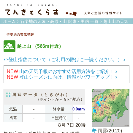
ホーム
>
行楽地の天気
>
高原・山-関東・甲信 一覧
> 越上山の天気
越上山
（566m付近）
※登山指数について（ご利用の際はご一読ください。）
NEW
山の天気予報のおすすめ活用方法をご紹介！
NEW
登山シーズンに向け、情報がパワーアップ！
周辺データ（ときがわ）
（ポイントから 9 km地点）
気温
-
降水量
0.0mm
風速
-
日照時間
-
8月 7日 20時
雨雲(20:20)