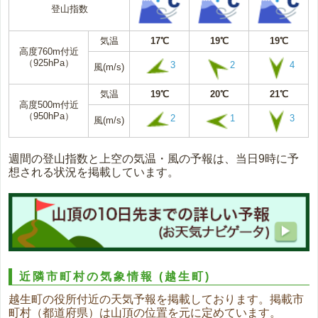
登山指数
気温
17℃
19℃
19℃
高度760m付近
（925hPa）
3
2
4
風(m/s)
気温
19℃
20℃
21℃
高度500m付近
（950hPa）
2
1
3
風(m/s)
週間の登山指数と上空の気温・風の予報は、当日9時に予
想される状況を掲載しています。
近隣市町村の気象情報
(越生町)
越生町の役所付近の天気予報を掲載しております。掲載市
町村（都道府県）は山頂の位置を元に定めています。