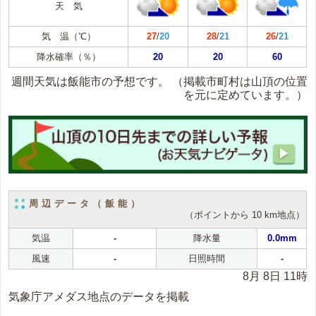
天 気
気 温（℃）
27
/
20
28
/
21
26
/
21
降水確率（％）
20
20
60
週間天気は飯能市の予想です。
（掲載市町村は山頂の位置
を元に定めています。）
周辺データ（飯能）
（ポイントから 10 km地点）
気温
-
降水量
0.0mm
風速
-
日照時間
-
8月 8日 11時
気象庁アメダス地点のデータを掲載