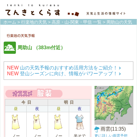
ホーム
>
行楽地の天気
>
高原・山-関東・甲信 一覧
> 周助山の天気
周助山
（383m付近）
NEW
山の天気予報のおすすめ活用方法をご紹介！
NEW
登山シーズンに向け、情報がパワーアップ！
今 日
明 日
昼
夜
昼
夜
雨雲(11:35)
更に詳しい雨雲予想
ノー
ノー
ノー
半そで