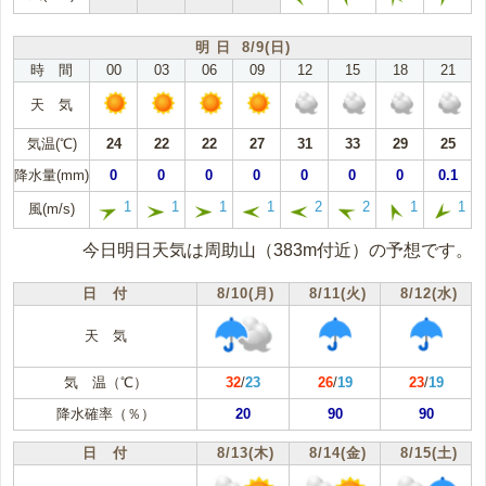
明 日 8/9(日)
時 間
00
03
06
09
12
15
18
21
天 気
気温(℃)
24
22
22
27
31
33
29
25
降水量(mm)
0
0
0
0
0
0
0
0.1
1
1
1
1
2
2
1
1
風(m/s)
今日明日天気は周助山（383m付近）の予想です。
日 付
8/10(月)
8/11(火)
8/12(水)
天 気
気 温（℃）
32
/
23
26
/
19
23
/
19
降水確率（％）
20
90
90
日 付
8/13(木)
8/14(金)
8/15(土)