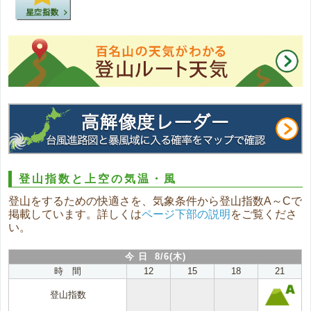
登山指数と上空の気温・風
登山をするための快適さを、気象条件から登山指数A～Cで
掲載しています。詳しくは
ページ下部の説明
をご覧くださ
い。
今 日 8/6(木)
時 間
12
15
18
21
登山指数