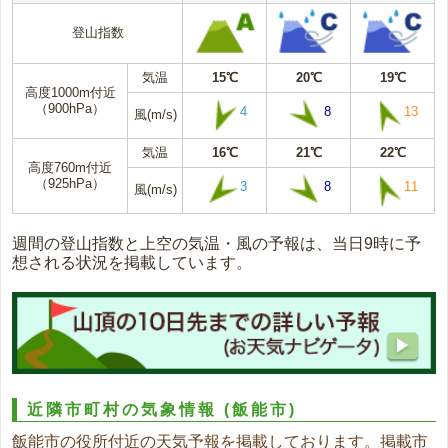
登山指数
気温
15℃
20℃
19℃
高度1000m付近
（900hPa）
4
8
13
風(m/s)
気温
16℃
21℃
22℃
高度760m付近
（925hPa）
3
8
11
風(m/s)
週間の登山指数と上空の気温・風の予報は、当日9時に予
想される状況を掲載しています。
近隣市町村の気象情報
(飯能市)
飯能市の役所付近の天気予報を掲載しております。掲載市