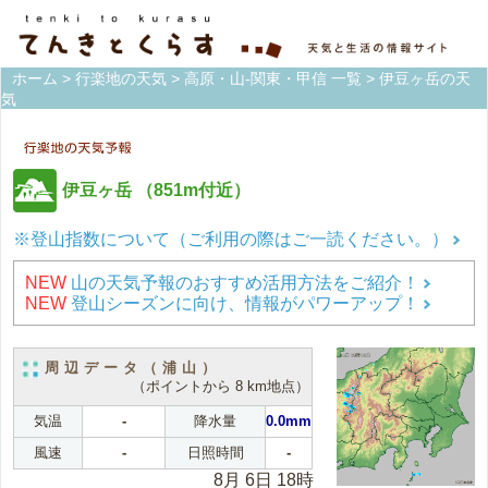
ホーム
>
行楽地の天気
>
高原・山-関東・甲信 一覧
> 伊豆ヶ岳の天
気
伊豆ヶ岳
（851m付近）
※登山指数について（ご利用の際はご一読ください。）
NEW
山の天気予報のおすすめ活用方法をご紹介！
NEW
登山シーズンに向け、情報がパワーアップ！
周辺データ（浦山）
（ポイントから 8 km地点）
気温
-
降水量
0.0mm
風速
-
日照時間
-
8月 6日 18時