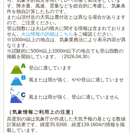
ら、気象学的知見を用いてレベル値で表現をしていま
す。降水量、風速、雲量などを総合的に考慮し、気象条
件を独自計算したものです。
また山頂付近の天気は麓付近とは異なる場合があります
ので、ご注意ください。
登山指数には火山の噴火に関する情報は含まれておりま
せん。
火山情報の詳細はこちら
をご確認ください。
※1000m以上の地点は、気象業務法により表示内容が異
なります。
※試験的に500m以上1000m以下の地点でも登山指数の
掲載を開始しています。（2026.04.30）
登山に適しています
風または雨が強く、やや登山に適していませ
ん
風または雨が強く、登山に適していません
［気象情報ご利用上の注意］
高度別の値は気象庁が作成した天気予報の基となる数値
計算結果です。緯度35.9268、経度139.1604の情報を掲
載しています。