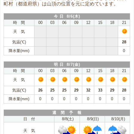
町村（都道府県）は山頂の位置を元に定めています。
今 日 8/6(木)
時 間
00
03
06
09
12
15
18
21
天 気
気温(℃)
28
降水量(mm)
0
明 日 8/7(金)
時 間
00
03
06
09
12
15
18
21
天 気
気温(℃)
26
25
25
29
32
33
29
28
降水量(mm)
0
0
0
0
0
0
0
0
週 間 予 報
日 付
8/8(土)
8/9(日)
8/10(月)
天 気