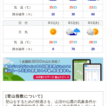
気 温（℃）
35
/
25
35
/
23
23
/
21
降水確率（％）
10
30
60
日 付
8/11(火)
8/12(水)
8/13(木)
天 気
気 温（℃）
26
/
19
27
/
15
28
/
19
降水確率（％）
0
70
20
[登山指数について]
登山をするための快適さを、山頂や山麓の気象条件か