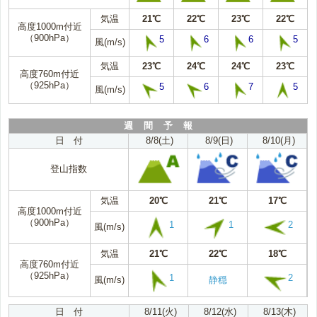
気温
21℃
22℃
23℃
22℃
高度1000m付近
（900hPa）
5
6
6
5
風(m/s)
気温
23℃
24℃
24℃
23℃
高度760m付近
（925hPa）
5
6
7
5
風(m/s)
週 間 予 報
日 付
8/8(土)
8/9(日)
8/10(月)
登山指数
気温
20℃
21℃
17℃
高度1000m付近
（900hPa）
1
1
2
風(m/s)
気温
21℃
22℃
18℃
高度760m付近
（925hPa）
1
2
風(m/s)
静穏
日 付
8/11(火)
8/12(水)
8/13(木)