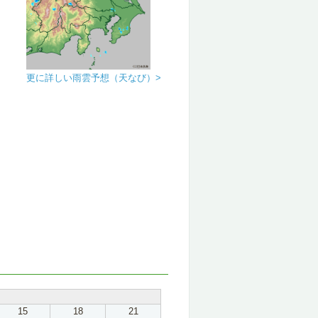
更に詳しい雨雲予想（天なび）>
15
18
21