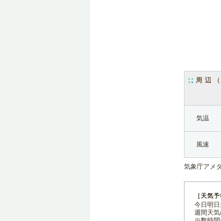
周辺
気温
風速
気象庁アメ
［天気予
今日明日天
週間天気
※数時間