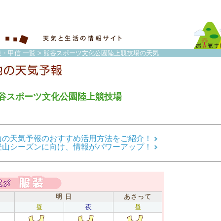
東・甲信 一覧
> 熊谷スポーツ文化公園陸上競技場の天気
谷スポーツ文化公園陸上競技場
山の天気予報のおすすめ活用方法をご紹介！
登山シーズンに向け、情報がパワーアップ！
明 日
あさって
昼
夜
昼