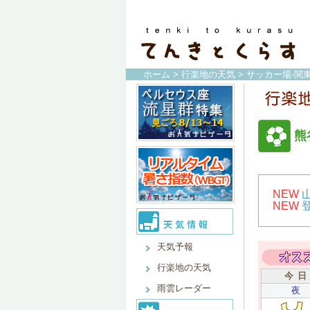
ホーム
>
行楽地の天気
>
サッカー場-関
熊
NEW
NEW
天気予報
行楽地の天気
今 日
雨雲レーダー
夜