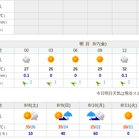
気
℃）
mm）
s）
明 日 8/7(金)
間
00
03
06
09
12
気
℃）
27
26
26
29
32
mm）
0.1
0
0
0
0.1
2
1
1
1
2
s）
今日明日天気は熊谷ス
付
8/8(土)
8/9(日)
8/10(月)
8/11(火)
気
℃）
35
/
26
35
/
24
25
/
22
28
/
21
（％）
10
40
60
0