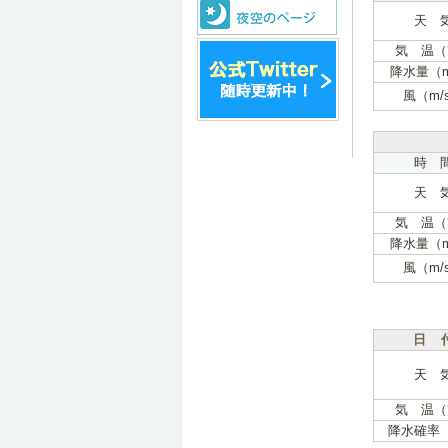
天 
気 温（
降水量（
風（m/
時 
天 
気 温（
降水量（
風（m/
日 
天 
気 温（
降水確率