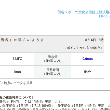
熊谷スポーツ文化公園陸上競技場
1時間
（熊谷）の現在のようす
8月 6日 16時
（ポイントから 3 km地点）
降水量
34.5℃
0.0mm
（1時間以内）
日照時間
4m/s
54分
（1時間以内）
ダス地点のデータを掲載
報の更新時間について］
気は1日4回（1,7,13,19時頃）更新します。
の前半部分は1日4回（1,7,13,19時頃）、後半部分は1日1回（4時頃）更新し
先までの雨の予想(急な天候の変化があった場合など)につきましては、予測