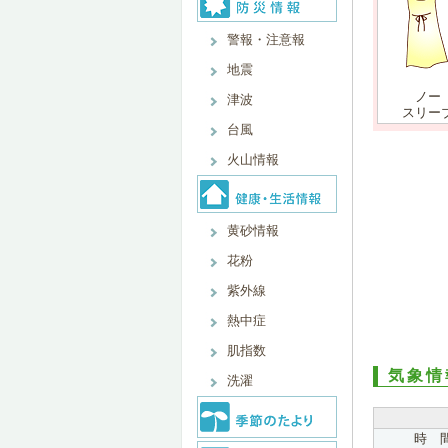
警報・注意報
地震
ノー
津波
スリー
台風
火山情報
黄砂情報
花粉
紫外線
熱中症
肌指数
気象情
洗濯
時 