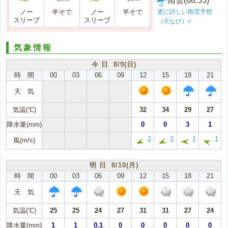
雨雲(08:55)
更に詳しい雨雲予想
ノー
半そで
ノー
半そで
スリーブ
スリーブ
（天なび）>
気象情報
今 日 8/9(日)
時 間
00
03
06
09
12
15
18
21
天 気
気温(℃)
32
34
29
27
降水量(mm)
0
0
3
1
2
2
1
1
風(m/s)
明 日 8/10(月)
時 間
00
03
06
09
12
15
18
21
天 気
気温(℃)
25
25
24
27
31
31
27
24
降水量(mm)
1
1
0.1
0
0
0
0
0