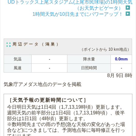
UDトラックス上尾スタジアム(上尾市民球場)の1時間天気
（お天気ナビゲータ）
1時間天気が10日先までにパワーアップ！
周辺データ（鴻巣）
（ポイントから 10 km地点）
気温
-
降水量
0.0mm
風速
-
日照時間
-
8月 9日 8時
気象庁アメダス地点のデータを掲載
［天気予報の更新時間について］
今日明日天気は1日4回（1,7,13,19時頃）更新します。
週間天気の前半部分は1日4回（1,7,13,19時頃）、後半
部分は1日1回（4時頃）更新します。
※数時間先までの雨の予想(急な天候の変化があった場
合など)につきましては、予測地点毎に毎時修正を行っ
ております。