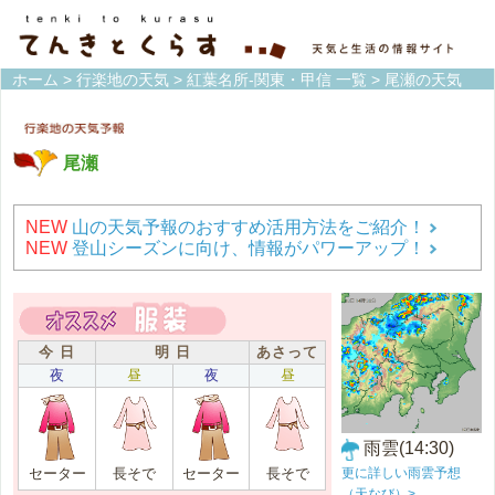
ホーム
>
行楽地の天気
>
紅葉名所-関東・甲信 一覧
> 尾瀬の天気
尾瀬
NEW
山の天気予報のおすすめ活用方法をご紹介！
NEW
登山シーズンに向け、情報がパワーアップ！
今 日
明 日
あさって
夜
昼
夜
昼
雨雲(14:30)
更に詳しい雨雲予想
セーター
長そで
セーター
長そで
（天なび）>