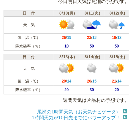
今日明日天気は尾瀬の予想です。
日 付
8/10(月)
8/11(火)
8/12(水)
天 気
気 温（℃）
26
/
19
23
/
13
18
/
12
降水確率（％）
10
50
50
日 付
8/13(木)
8/14(金)
8/15(土)
天 気
気 温（℃）
20
/
14
20
/
15
21
/
14
降水確率（％）
20
30
20
週間天気は片品村の予想です。
尾瀬の1時間天気（お天気ナビゲータ）
1時間天気が10日先までにパワーアップ！