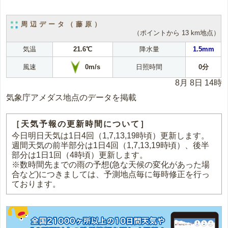
周辺データ（藤原）
（ポイントから 13 km地点）
気温
21.6℃
降水量
1.5mm
0m/s
風速
日照時間
0分
8月 8日 14時
気象庁アメダス地点のデータを掲載
［天気予報の更新時間について］
今日明日天気は1日4回（1,7,13,19時頃）更新します。
週間天気の前半部分は1日4回（1,7,13,19時頃）、後半
部分は1日1回（4時頃）更新します。
※数時間先までの雨の予想(急な天候の変化があった場
合など)につきましては、予測地点毎に毎時修正を行っ
ております。