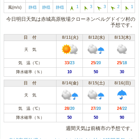
1
3
3
2
1
風(m/s)
静穏
静穏
静穏
今日明日天気は赤城高原牧場クローネンベルグドイツ村の
予想です。
日 付
8/11(火)
8/12(水)
8/13(木)
天 気
気 温（℃）
33
/
23
25
/
20
25
/
18
降水確率（％）
10
50
30
日 付
8/14(金)
8/15(土)
8/16(日)
天 気
気 温（℃）
28
/
20
27
/
20
24
/
22
降水確率（％）
50
50
90
週間天気は前橋市の予想です。