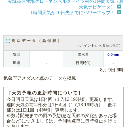
赤城高原牧場クローネンベルグドイツ村の1時間天気（お
天気ナビゲータ）
1時間天気が10日先までにパワーアップ！
周辺データ（黒保根）
（ポイントから 9 km地点）
気温
-
降水量
0.0mm
風速
-
日照時間
-
8月 9日 6時
気象庁アメダス地点のデータを掲載
［天気予報の更新時間について］
今日明日天気は1日4回（1,7,13,19時頃）更新します。
週間天気の前半部分は1日4回（1,7,13,19時頃）、後半
部分は1日1回（4時頃）更新します。
※数時間先までの雨の予想(急な天候の変化があった場
合など)につきましては、予測地点毎に毎時修正を行っ
ております。