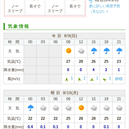
更に詳しい雨雲予想
ノー
長そで
ノー
長そで
スリーブ
スリーブ
（天なび）>
気象情報
今 日 8/9(日)
時 間
00
03
06
09
12
15
18
21
天 気
気温(℃)
27
28
26
25
23
降水量(mm)
0
0
4
2
1
1
2
1
1
風(m/s)
静穏
明 日 8/10(月)
時 間
00
03
06
09
12
15
18
21
天 気
気温(℃)
22
22
22
25
28
28
25
22
降水量(mm)
0.4
0.1
0.1
0
0
0
0.1
0