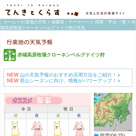
ホーム
>
行楽地の天気
>
遊園地・テーマパーク-関東・甲信 一覧
> 赤
城高原牧場クローネンベルグドイツ村の天気
赤城高原牧場クローネンベルグドイツ村
NEW
山の天気予報のおすすめ活用方法をご紹介！
NEW
登山シーズンに向け、情報がパワーアップ！
今 日
明 日
昼
夜
昼
夜
雨雲(06:25)