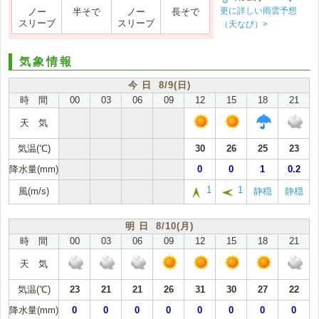
更に詳しい雨雲予想
ノー
半そで
ノー
長そで
スリーブ
スリーブ
（天なび）>
気象情報
今 日 8/9(日)
時 間
00
03
06
09
12
15
18
21
天 気
気温(℃)
30
26
25
23
降水量(mm)
0
0
1
0.2
1
1
風(m/s)
静穏
静穏
明 日 8/10(月)
時 間
00
03
06
09
12
15
18
21
天 気
気温(℃)
23
21
21
26
31
30
27
22
降水量(mm)
0
0
0
0
0
0
0
0