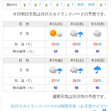
1
1
1
1
1
1
風(m/s)
静穏
静穏
今日明日天気は渋川スカイランドパークの予想です。
日 付
8/11(火)
8/12(水)
8/13(木)
天 気
気 温（℃）
31
/
22
25
/
20
25
/
18
降水確率（％）
10
50
30
日 付
8/14(金)
8/15(土)
8/16(日)
天 気
気 温（℃）
27
/
19
26
/
20
23
/
21
降水確率（％）
50
50
90
週間天気は渋川市の予想です。
渋川スカイランドパークの1時間天気（お天気ナビゲー