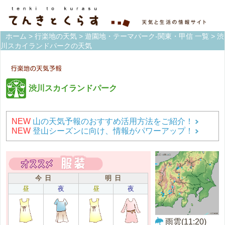
ホーム
>
行楽地の天気
>
遊園地・テーマパーク-関東・甲信 一覧
> 渋
川スカイランドパークの天気
渋川スカイランドパーク
NEW
山の天気予報のおすすめ活用方法をご紹介！
NEW
登山シーズンに向け、情報がパワーアップ！
今 日
明 日
昼
夜
昼
夜
雨雲(11:20)