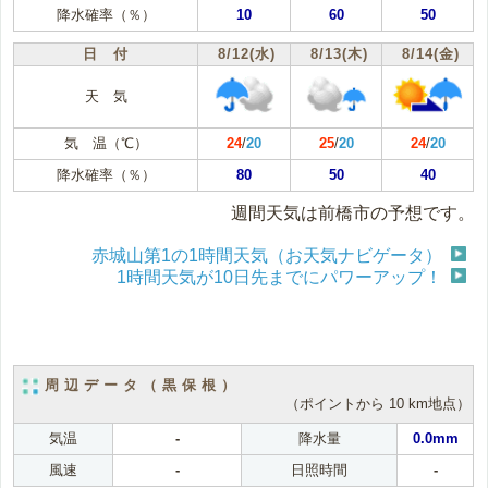
降水確率（％）
10
60
50
日 付
8/12(水)
8/13(木)
8/14(金)
天 気
気 温（℃）
24
/
20
25
/
20
24
/
20
降水確率（％）
80
50
40
週間天気は前橋市の予想です。
赤城山第1の1時間天気（お天気ナビゲータ）
1時間天気が10日先までにパワーアップ！
周辺データ（黒保根）
（ポイントから 10 km地点）
気温
-
降水量
0.0mm
風速
-
日照時間
-