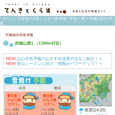
ホーム
>
行楽地の天気
>
スキー場-関東・甲信 一覧
> 赤城山第1の天
気
赤城山第1
（1399m付近）
NEW
山の天気予報のおすすめ活用方法をご紹介！
NEW
登山シーズンに向け、情報がパワーアップ！
今日
明日
要注意！
要注意！
かなり焼
かなり焼
けそう｡
けそう｡
パンダ顔
パンダ顔
雨雲(14:20)
にならな
にならな