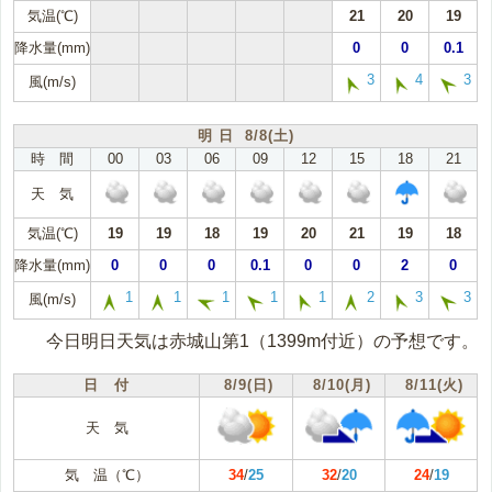
気温(℃)
21
20
19
降水量(mm)
0
0
0.1
3
4
3
風(m/s)
明 日 8/8(土)
時 間
00
03
06
09
12
15
18
21
天 気
気温(℃)
19
19
18
19
20
21
19
18
降水量(mm)
0
0
0
0.1
0
0
2
0
1
1
1
1
1
2
3
3
風(m/s)
今日明日天気は赤城山第1（1399m付近）の予想です。
日 付
8/9(日)
8/10(月)
8/11(火)
天 気
気 温（℃）
34
/
25
32
/
20
24
/
19