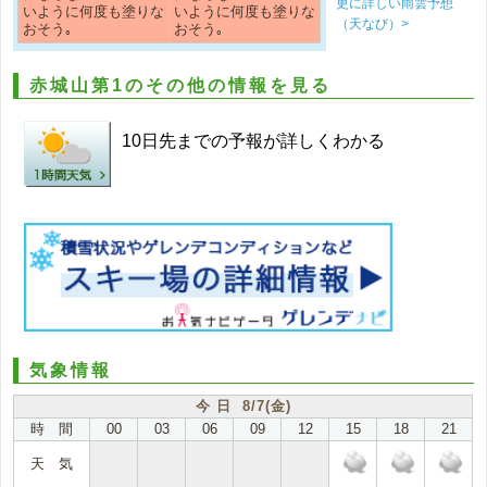
更に詳しい雨雲予想
いように何度も塗りな
いように何度も塗りな
（天なび）>
おそう｡
おそう｡
赤城山第1のその他の情報を見る
10日先までの予報が詳しくわかる
気象情報
今 日 8/7(金)
時 間
00
03
06
09
12
15
18
21
天 気