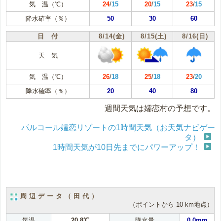
気 温（℃）
24
/
15
20
/
15
23
/
15
降水確率（％）
50
30
60
日 付
8/14(金)
8/15(土)
8/16(日)
天 気
気 温（℃）
26
/
18
25
/
18
23
/
20
降水確率（％）
20
40
80
週間天気は嬬恋村の予想です。
パルコール嬬恋リゾートの1時間天気（お天気ナビゲー
タ）
1時間天気が10日先までにパワーアップ！
周辺データ（田代）
（ポイントから 10 km地点）
気温
20.8℃
降水量
0.0mm