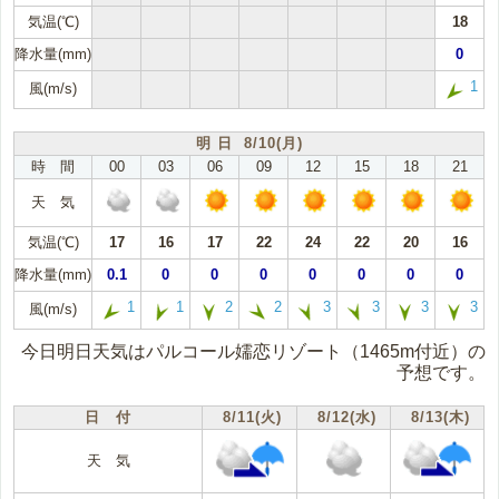
気温(℃)
18
降水量(mm)
0
1
風(m/s)
明 日 8/10(月)
時 間
00
03
06
09
12
15
18
21
天 気
気温(℃)
17
16
17
22
24
22
20
16
降水量(mm)
0.1
0
0
0
0
0
0
0
1
1
2
2
3
3
3
3
風(m/s)
今日明日天気はパルコール嬬恋リゾート（1465m付近）の
予想です。
日 付
8/11(火)
8/12(水)
8/13(木)
天 気