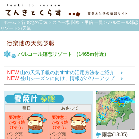
ホーム
>
行楽地の天気
>
スキー場-関東・甲信 一覧
> パルコール嬬恋
リゾートの天気
パルコール嬬恋リゾート
（1465m付近）
NEW
山の天気予報のおすすめ活用方法をご紹介！
NEW
登山シーズンに向け、情報がパワーアップ！
明日
あさって
要注意！
要注意！
かなり焼
かなり焼
けそう｡
けそう｡
パンダ顔
パンダ顔
雨雲(18:35)
にならな
にならな