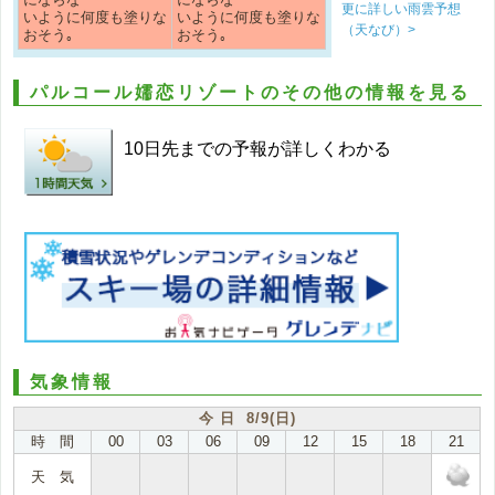
更に詳しい雨雲予想
いように何度も塗りな
いように何度も塗りな
（天なび）>
おそう｡
おそう｡
パルコール嬬恋リゾートのその他の情報を見る
10日先までの予報が詳しくわかる
気象情報
今 日 8/9(日)
時 間
00
03
06
09
12
15
18
21
天 気