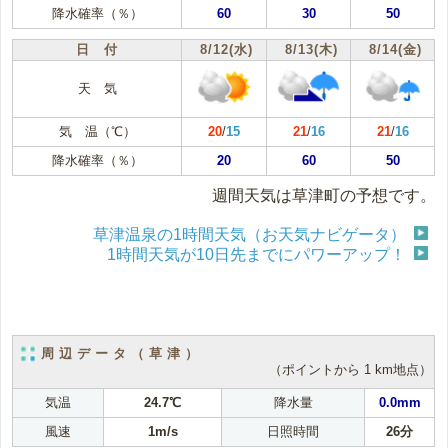
降水確率（％）
60
30
50
日 付
8/12(水)
8/13(木)
8/14(金)
天 気
気 温（℃）
20
/
15
21
/
16
21
/
16
降水確率（％）
20
60
50
週間天気は草津町の予想です。
草津温泉の1時間天気（お天気ナビゲータ）
1時間天気が10日先までにパワーアップ！
周辺データ（草津）
（ポイントから 1 km地点）
気温
24.7℃
降水量
0.0mm
風速
1m/s
日照時間
26分