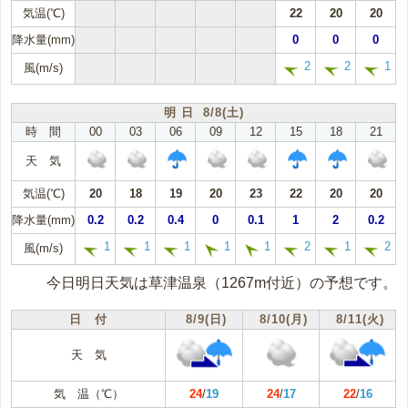
気温(℃)
22
20
20
降水量(mm)
0
0
0
2
2
1
風(m/s)
明 日 8/8(土)
時 間
00
03
06
09
12
15
18
21
天 気
気温(℃)
20
18
19
20
23
22
20
20
降水量(mm)
0.2
0.2
0.4
0
0.1
1
2
0.2
1
1
1
1
1
2
1
2
風(m/s)
今日明日天気は草津温泉（1267m付近）の予想です。
日 付
8/9(日)
8/10(月)
8/11(火)
天 気
気 温（℃）
24
/
19
24
/
17
22
/
16