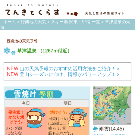
ホーム
>
行楽地の天気
>
スキー場-関東・甲信 一覧
> 草津温泉の天
気
草津温泉
（1267m付近）
NEW
山の天気予報のおすすめ活用方法をご紹介！
NEW
登山シーズンに向け、情報がパワーアップ！
今日
明日
要注意！
焼けそう｡
かなり焼
日焼け止め
けそう｡
は2回以上
パンダ顔
塗ろう｡首
雨雲(14:45)
にならな
筋も忘れずに｡