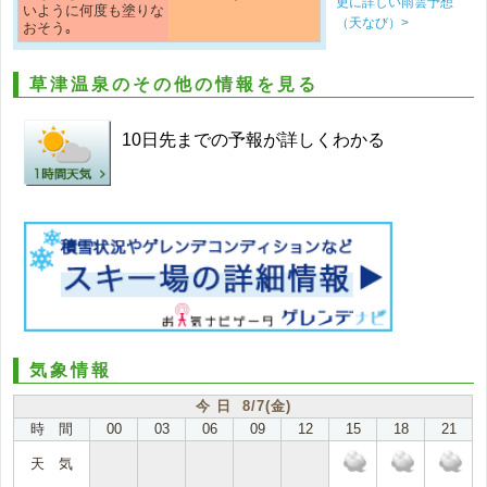
更に詳しい雨雲予想
いように何度も塗りな
（天なび）>
おそう｡
草津温泉のその他の情報を見る
10日先までの予報が詳しくわかる
気象情報
今 日 8/7(金)
時 間
00
03
06
09
12
15
18
21
天 気