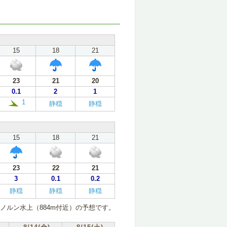
15
18
21
23
21
20
0.1
2
1
1
静穏
静穏
15
18
21
23
22
21
3
0.1
0.2
静穏
静穏
静穏
ノルン水上（884m付近）の予想です。