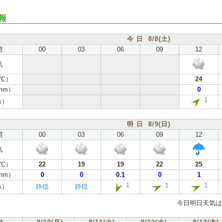
報
今 日 8/8(土)
間
00
03
06
09
12
気
℃）
24
mm）
0
1
s）
明 日 8/9(日)
間
00
03
06
09
12
気
℃）
22
19
19
22
25
mm）
0
0
0.1
0
1
1
1
1
s）
静穏
静穏
今日明日天気は