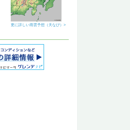
更に詳しい雨雲予想（天なび）>