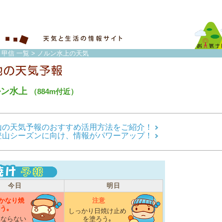
・甲信 一覧
> ノルン水上の天気
ルン水上
（884m付近）
山の天気予報のおすすめ活用方法をご紹介！
登山シーズンに向け、情報がパワーアップ！
今日
明日
かなり焼
注意
う｡
しっかり日焼け止め
にならない
を塗ろう｡