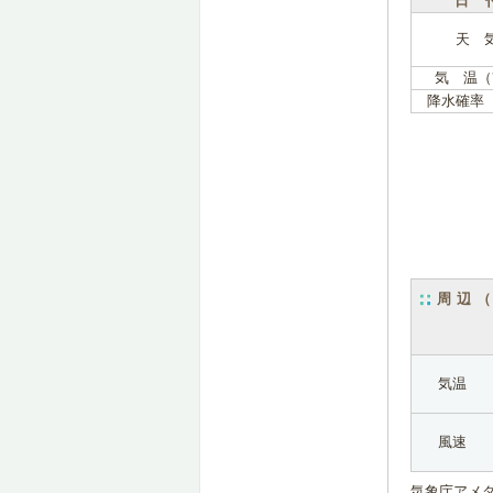
日 
天 
気 温（
降水確率
周辺
気温
風速
気象庁アメ