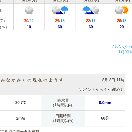
付
8/10(月)
8/11(火)
8/12(水)
8/13(木)
気
℃）
30
/
22
29
/
18
22
/
17
26
/
18
（％）
10
60
60
20
ノルン水上
1時間
（みなかみ）の現在のようす
8月 8日 11時
（ポイントから 4 km地点）
降水量
30.7℃
0.0mm
（1時間以内）
日照時間
2m/s
60分
（1時間以内）
ダス地点のデータを掲載