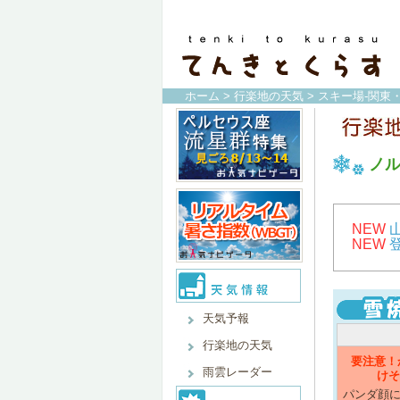
ホーム
>
行楽地の天気
>
スキー場-関東
ノ
NEW
NEW
天気予報
行楽地の天気
要注意！
雨雲レーダー
けそ
パンダ顔