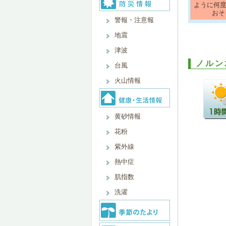
ように何
おそ
警報・注意報
地震
津波
ノルン
台風
火山情報
黄砂情報
花粉
紫外線
熱中症
肌指数
洗濯