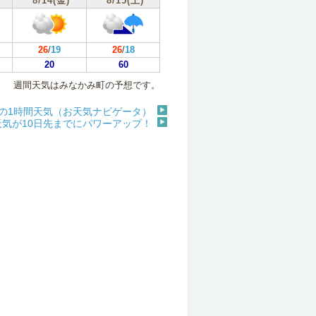
8/14(金)
8/15(土)
26
/
19
26
/
18
20
60
週間天気はみなかみ町の予想です。
の1時間天気（お天気ナビゲータ）
天気が10日先までにパワーアップ！