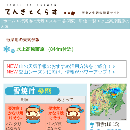
ホーム
>
行楽地の天気
>
スキー場-関東・甲信 一覧
> 水上高原藤原の
天気
水上高原藤原
（844m付近）
NEW
山の天気予報のおすすめ活用方法をご紹介！
NEW
登山シーズンに向け、情報がパワーアップ！
明日
あさって
要注意！
要注意！
かなり焼
かなり焼
けそう｡
けそう｡
パンダ顔
パンダ顔
雨雲(18:15)
にならな
にならな