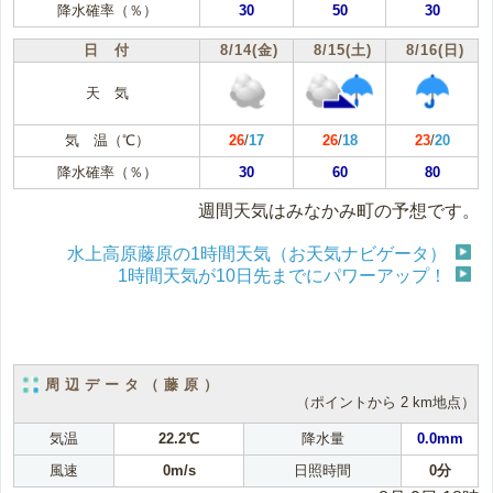
降水確率（％）
30
50
30
日 付
8/14(金)
8/15(土)
8/16(日)
天 気
気 温（℃）
26
/
17
26
/
18
23
/
20
降水確率（％）
30
60
80
週間天気はみなかみ町の予想です。
水上高原藤原の1時間天気（お天気ナビゲータ）
1時間天気が10日先までにパワーアップ！
周辺データ（藤原）
（ポイントから 2 km地点）
気温
22.2℃
降水量
0.0mm
風速
0m/s
日照時間
0分