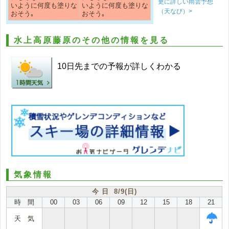
更に詳しい雨雲予想
いように何度も塗りな
いように何度も塗りな
（天なび）>
おそう｡
おそう｡
水上高原藤原のその他の情報を見る
10日先までの予報が詳しくわかる
気象情報
今 日 8/9(日)
時 間
00
03
06
09
12
15
18
21
天 気