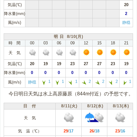
気温(℃)
20
降水量(mm)
2
風(m/s)
静穏
明 日 8/10(月)
時 間
00
03
06
09
12
15
18
21
天 気
気温(℃)
20
19
19
23
27
27
23
19
降水量(mm)
0
0
0
0
0
0
0
0
1
1
1
2
2
2
1
風(m/s)
静穏
今日明日天気は水上高原藤原（844m付近）の予想です。
日 付
8/11(火)
8/12(水)
8/13(木)
天 気
気 温（℃）
29
/
17
26
/
18
23
/
16