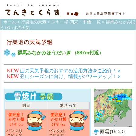
ホーム
>
行楽地の天気
>
スキー場-関東・甲信 一覧
> 群馬みなかみほ
うだいぎの天気
群馬みなかみほうだいぎ
（887m付近）
NEW
山の天気予報のおすすめ活用方法をご紹介！
NEW
登山シーズンに向け、情報がパワーアップ！
明日
あさって
要注意！
要注意！
かなり焼
かなり焼
けそう｡
けそう｡
パンダ顔
パンダ顔
雨雲(18:30)
にならな
にならな