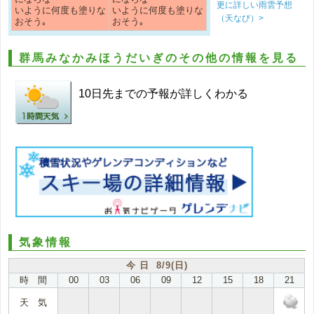
更に詳しい雨雲予想
いように何度も塗りな
いように何度も塗りな
（天なび）>
おそう｡
おそう｡
群馬みなかみほうだいぎのその他の情報を見る
10日先までの予報が詳しくわかる
気象情報
今 日 8/9(日)
時 間
00
03
06
09
12
15
18
21
天 気