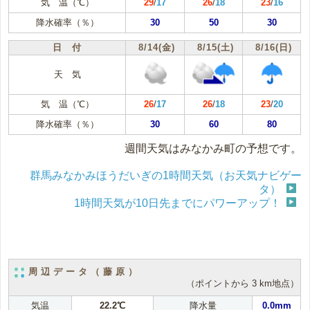
気 温（℃）
29
/
17
26
/
18
23
/
16
降水確率（％）
30
50
30
日 付
8/14(金)
8/15(土)
8/16(日)
天 気
気 温（℃）
26
/
17
26
/
18
23
/
20
降水確率（％）
30
60
80
週間天気はみなかみ町の予想です。
群馬みなかみほうだいぎの1時間天気（お天気ナビゲー
タ）
1時間天気が10日先までにパワーアップ！
周辺データ（藤原）
（ポイントから 3 km地点）
気温
22.2℃
降水量
0.0mm