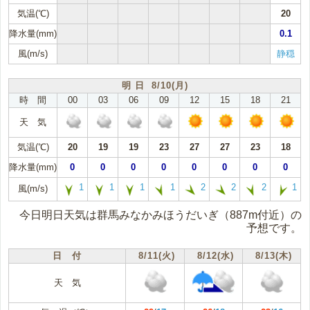
気温(℃)
20
降水量(mm)
0.1
風(m/s)
静穏
明 日 8/10(月)
時 間
00
03
06
09
12
15
18
21
天 気
気温(℃)
20
19
19
23
27
27
23
18
降水量(mm)
0
0
0
0
0
0
0
0
1
1
1
1
2
2
2
1
風(m/s)
今日明日天気は群馬みなかみほうだいぎ（887m付近）の
予想です。
日 付
8/11(火)
8/12(水)
8/13(木)
天 気