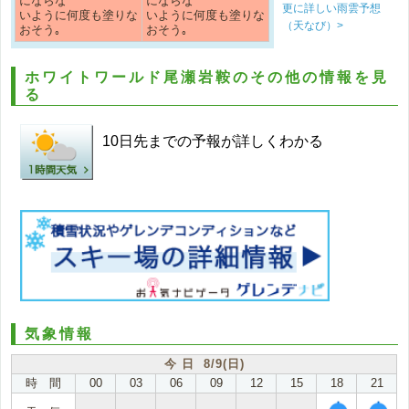
にならな
にならな
更に詳しい雨雲予想
いように何度も塗りな
いように何度も塗りな
（天なび）>
おそう｡
おそう｡
ホワイトワールド尾瀬岩鞍のその他の情報を見
る
10日先までの予報が詳しくわかる
気象情報
今 日 8/9(日)
時 間
00
03
06
09
12
15
18
21