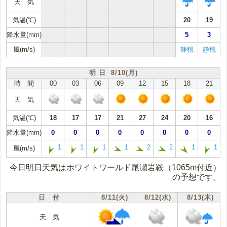
天 気
気温(℃)
20
19
降水量(mm)
5
3
風(m/s)
静穏
静穏
明 日 8/10(月)
時 間
00
03
06
09
12
15
18
21
天 気
気温(℃)
18
17
17
21
27
24
20
16
降水量(mm)
0
0
0
0
0
0
0
0
1
1
1
1
2
2
1
1
風(m/s)
今日明日天気はホワイトワールド尾瀬岩鞍（1065m付近）
の予想です。
日 付
8/11(火)
8/12(水)
8/13(木)
天 気