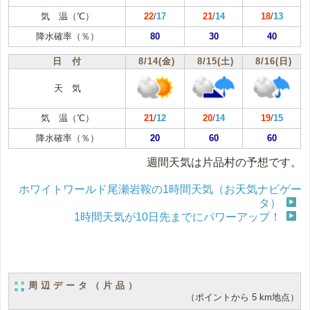
気 温（℃）
22
/
17
21
/
14
18
/
13
降水確率（％）
80
30
40
日 付
8/14(金)
8/15(土)
8/16(日)
天 気
気 温（℃）
21
/
12
20
/
14
19
/
15
降水確率（％）
20
60
60
週間天気は片品村の予想です。
ホワイトワールド尾瀬岩鞍の1時間天気（お天気ナビゲー
タ）
1時間天気が10日先までにパワーアップ！
周辺データ（片品）
（ポイントから 5 km地点）