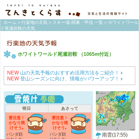
ホーム
>
行楽地の天気
>
スキー場-関東・甲信 一覧
> ホワイトワール
ド尾瀬岩鞍の天気
ホワイトワールド尾瀬岩鞍
（1065m付近）
NEW
山の天気予報のおすすめ活用方法をご紹介！
NEW
登山シーズンに向け、情報がパワーアップ！
明日
あさって
要注意！
要注意！
かなり焼
かなり焼
けそう｡
けそう｡
パンダ顔
パンダ顔
雨雲(17:55)