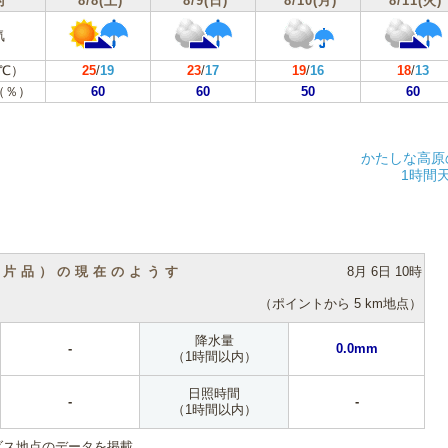
付
8/8(土)
8/9(日)
8/10(月)
8/11(火)
気
℃）
25
/
19
23
/
17
19
/
16
18
/
13
（％）
60
60
50
60
かたしな高原
1時間
（片品）の現在のようす
8月 6日 10時
（ポイントから 5 km地点）
降水量
-
0.0mm
（1時間以内）
日照時間
-
-
（1時間以内）
ダス地点のデータを掲載