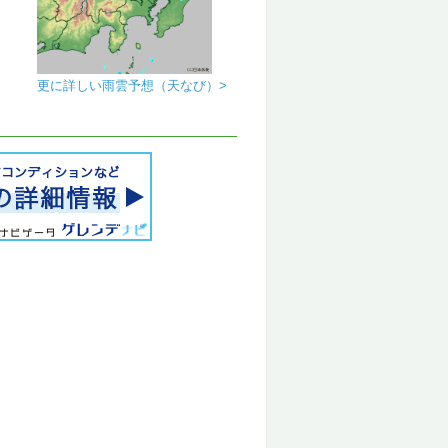
更に詳しい雨雲予想（天なび）>