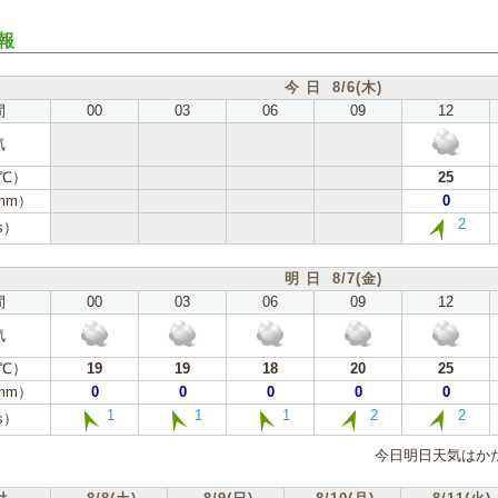
報
今 日 8/6(木)
間
00
03
06
09
12
気
℃）
25
mm）
0
2
s）
明 日 8/7(金)
間
00
03
06
09
12
気
℃）
19
19
18
20
25
mm）
0
0
0
0
0
1
1
1
2
2
s）
今日明日天気はかた