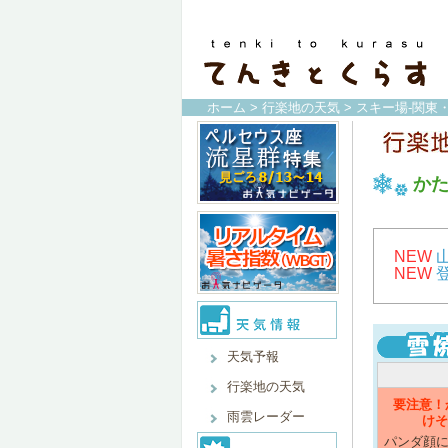
ホーム
>
行楽地の天気
>
スキー場-関東
か
NEW
NEW
天気予報
行楽地の天気
要注意！
雨雲レーダー
けそ
パンダ顔