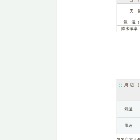
日 
天 
気 温（
降水確率
周辺
気温
風速
気象庁アメ