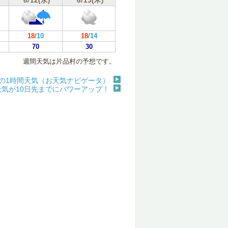
8/12(水)
8/13(木)
18
/
10
18
/
14
70
30
週間天気は片品村の予想です。
の1時間天気（お天気ナビゲータ）
天気が10日先までにパワーアップ！