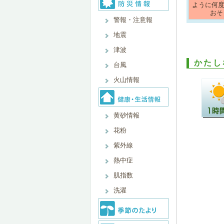
ように何
おそ
警報・注意報
地震
津波
かたし
台風
火山情報
黄砂情報
花粉
紫外線
熱中症
肌指数
洗濯