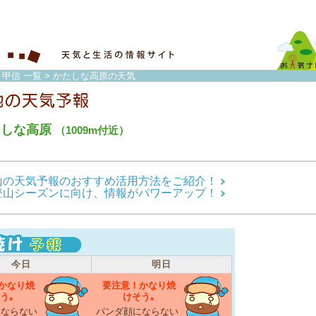
・甲信 一覧
> かたしな高原の天気
たしな高原
（1009m付近）
山の天気予報のおすすめ活用方法をご紹介！
登山シーズンに向け、情報がパワーアップ！
今日
明日
かなり焼
要注意！かなり焼
う｡
けそう｡
にならない
パンダ顔にならない