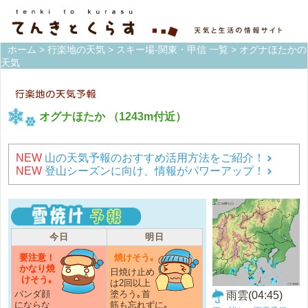
ホーム
>
行楽地の天気
>
スキー場-関東・甲信 一覧
> オグナほたかの
天気
オグナほたか
（1243m付近）
NEW
山の天気予報のおすすめ活用方法をご紹介！
NEW
登山シーズンに向け、情報がパワーアップ！
今日
明日
要注意！
焼けそう｡
かなり焼
日焼け止め
けそう｡
は2回以上
パンダ顔
塗ろう｡首
雨雲(04:45)
にならな
筋も忘れずに｡