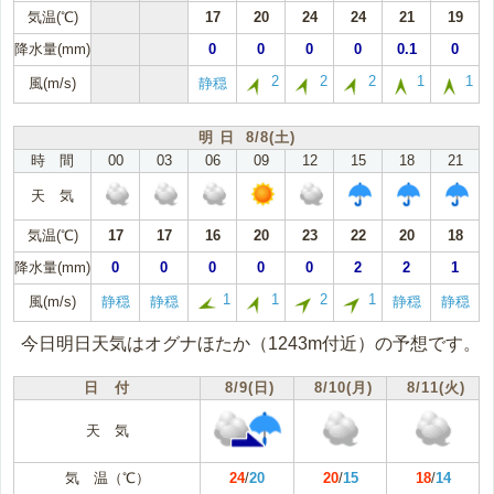
気温(℃)
17
20
24
24
21
19
降水量(mm)
0
0
0
0
0.1
0
2
2
2
1
1
風(m/s)
静穏
明 日 8/8(土)
時 間
00
03
06
09
12
15
18
21
天 気
気温(℃)
17
17
16
20
23
22
20
18
降水量(mm)
0
0
0
0
0
2
2
1
1
1
2
1
風(m/s)
静穏
静穏
静穏
静穏
今日明日天気はオグナほたか（1243m付近）の予想です。
日 付
8/9(日)
8/10(月)
8/11(火)
天 気
気 温（℃）
24
/
20
20
/
15
18
/
14