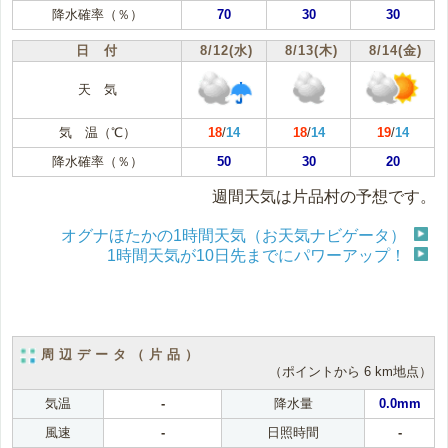
降水確率（％）
70
30
30
日 付
8/12(水)
8/13(木)
8/14(金)
天 気
気 温（℃）
18
/
14
18
/
14
19
/
14
降水確率（％）
50
30
20
週間天気は片品村の予想です。
オグナほたかの1時間天気（お天気ナビゲータ）
1時間天気が10日先までにパワーアップ！
周辺データ（片品）
（ポイントから 6 km地点）
気温
-
降水量
0.0mm
風速
-
日照時間
-