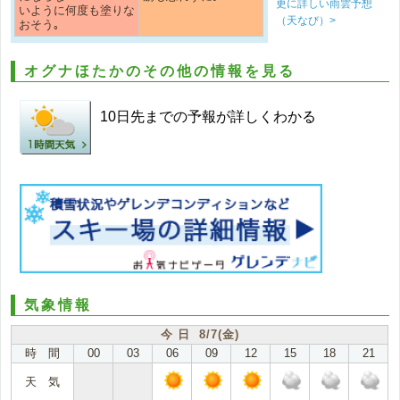
更に詳しい雨雲予想
いように何度も塗りな
（天なび）>
おそう｡
オグナほたかのその他の情報を見る
10日先までの予報が詳しくわかる
気象情報
今 日 8/7(金)
時 間
00
03
06
09
12
15
18
21
天 気