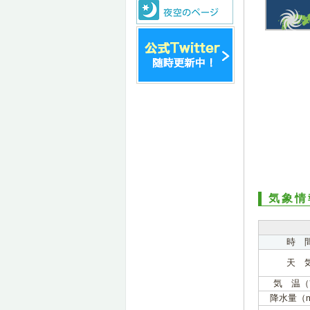
気象情
時 
天 
気 温（
降水量（