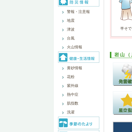
警報・注意報
地震
半そで
津波
台風
火山情報
岩山（
黄砂情報
花粉
紫外線
熱中症
肌指数
洗濯