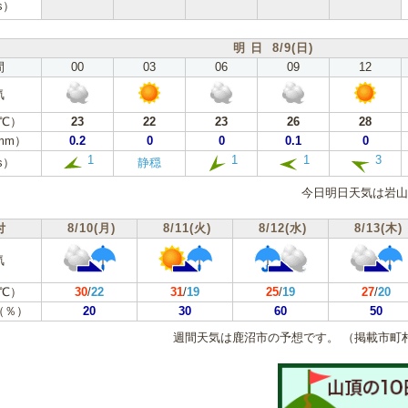
s）
明 日 8/9(日)
間
00
03
06
09
12
気
℃）
23
22
23
26
28
mm）
0.2
0
0
0.1
0
1
1
1
3
s）
静穏
今日明日天気は岩山
付
8/10(月)
8/11(火)
8/12(水)
8/13(木)
気
℃）
30
/
22
31
/
19
25
/
19
27
/
20
（％）
20
30
60
50
週間天気は鹿沼市の予想です。
（掲載市町