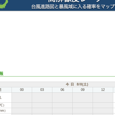
報
今 日 8/8(土)
間
00
03
06
09
12
気
℃）
mm）