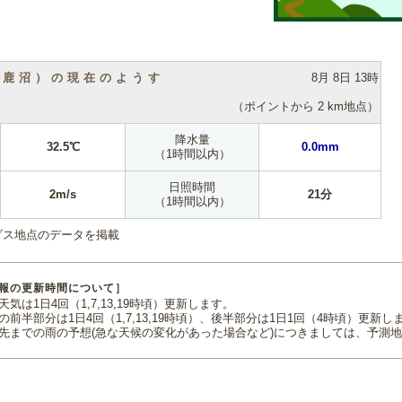
（鹿沼）の現在のようす
8月 8日 13時
（ポイントから 2 km地点）
降水量
32.5℃
0.0mm
（1時間以内）
日照時間
2m/s
21分
（1時間以内）
ダス地点のデータを掲載
報の更新時間について］
気は1日4回（1,7,13,19時頃）更新します。
の前半部分は1日4回（1,7,13,19時頃）、後半部分は1日1回（4時頃）更新し
先までの雨の予想(急な天候の変化があった場合など)につきましては、予測