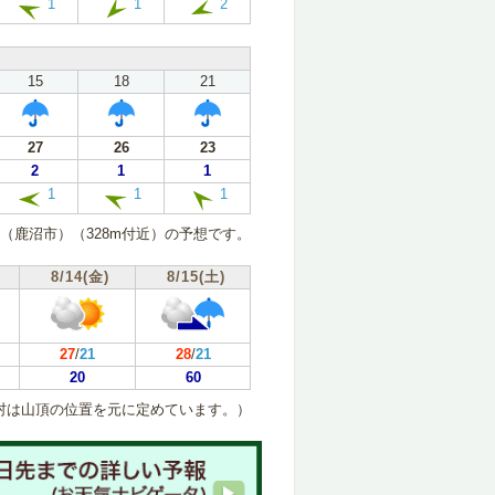
1
1
2
15
18
21
27
26
23
2
1
1
1
1
1
（鹿沼市）（328m付近）の予想です。
8/14(金)
8/15(土)
27
/
21
28
/
21
20
60
村は山頂の位置を元に定めています。）