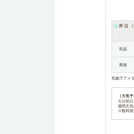
周辺
気温
風速
気象庁アメ
［天気予
今日明日天
週間天気
※数時間