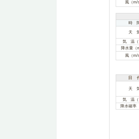
風（m/
時 
天 
気 温（
降水量（
風（m/
日 
天 
気 温（
降水確率