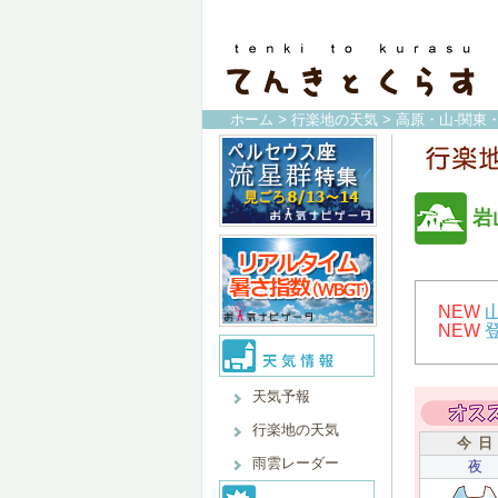
ホーム
>
行楽地の天気
>
高原・山-関東
岩
NEW
NEW
天気予報
行楽地の天気
今 日
雨雲レーダー
夜