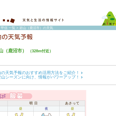
・甲信 一覧
> 岩山（鹿沼市）の天気
山（鹿沼市）
（328m付近）
山の天気予報のおすすめ活用方法をご紹介！
登山シーズンに向け、情報がパワーアップ！
明 日
あさって
昼
夜
昼