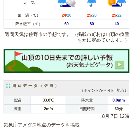
天 気
気 温（℃）
24
/
20
25
/
20
25
/
22
降水確率（％）
60
80
40
週間天気は佐野市の予想です。
（掲載市町村は山頂の位置
を元に定めています。）
周辺データ（佐野）
（ポイントから 4 km地点）
気温
33.8℃
降水量
0.0mm
風速
2m/s
日照時間
60分
8月 7日 12時
気象庁アメダス地点のデータを掲載