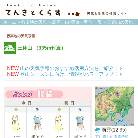
ホーム
>
行楽地の天気
>
高原・山-関東・甲信 一覧
> 三床山の天気
三床山
（335m付近）
NEW
山の天気予報のおすすめ活用方法をご紹介！
NEW
登山シーズンに向け、情報がパワーアップ！
今 日
明 日
昼
夜
昼
夜
雨雲(12:35)
更に詳しい雨雲予想
ノー
半そで
ノー
半そで