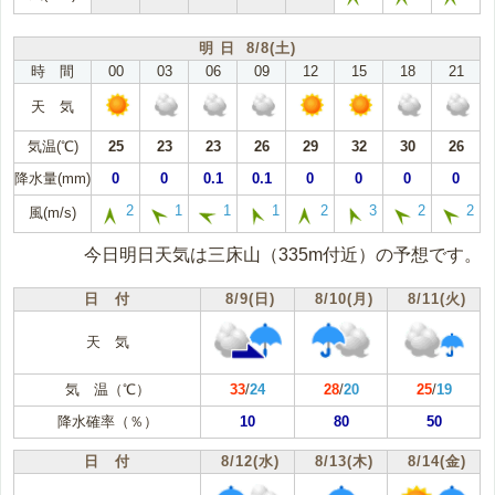
明 日 8/8(土)
時 間
00
03
06
09
12
15
18
21
天 気
気温(℃)
25
23
23
26
29
32
30
26
降水量(mm)
0
0
0.1
0.1
0
0
0
0
2
1
1
1
2
3
2
2
風(m/s)
今日明日天気は三床山（335m付近）の予想です。
日 付
8/9(日)
8/10(月)
8/11(火)
天 気
気 温（℃）
33
/
24
28
/
20
25
/
19
降水確率（％）
10
80
50
日 付
8/12(水)
8/13(木)
8/14(金)