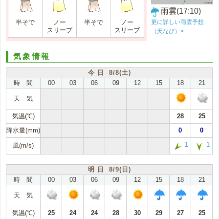
雨雲(17:10)
更に詳しい雨雲予想
半そで
ノー
半そで
ノー
スリーブ
スリーブ
（天なび）>
気象情報
今 日 8/8(土)
時 間
00
03
06
09
12
15
18
21
天 気
気温(℃)
28
25
降水量(mm)
0
0
1
1
風(m/s)
明 日 8/9(日)
時 間
00
03
06
09
12
15
18
21
天 気
気温(℃)
25
24
24
28
30
29
27
25