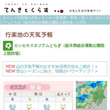
ホーム
>
行楽地の天気
>
サッカー場-関東・甲信 一覧
> カンセキスタ
ジアムとちぎ（栃木県総合運動公園陸上競技場）の天気
カンセキスタジアムとちぎ（栃木県総合運動公園陸
上競技場）
NEW
山の天気予報のおすすめ活用方法をご紹介！
NEW
登山シーズンに向け、情報がパワーアップ！
今 日
明 日
あさって
夜
昼
夜
昼