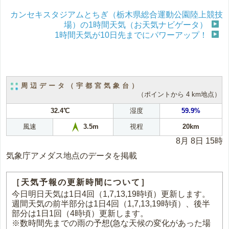
カンセキスタジアムとちぎ（栃木県総合運動公園陸上競技
場）の1時間天気（お天気ナビゲータ）
1時間天気が10日先までにパワーアップ！
周辺データ（宇都宮気象台）
（ポイントから 4 km地点）
32.4℃
湿度
59.9%
風速
視程
20km
3.5m
8月 8日 15時
気象庁アメダス地点のデータを掲載
［天気予報の更新時間について］
今日明日天気は1日4回（1,7,13,19時頃）更新します。
週間天気の前半部分は1日4回（1,7,13,19時頃）、後半
部分は1日1回（4時頃）更新します。
※数時間先までの雨の予想(急な天候の変化があった場