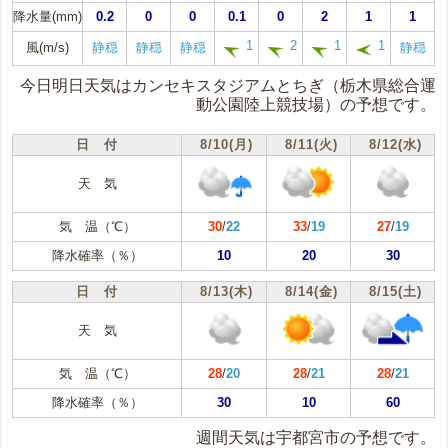
降水量(mm)
0.2
0
0
0.1
0
2
1
1
1
2
1
1
風(m/s)
静穏
静穏
静穏
静穏
今日明日天気はカンセキスタジアムとちぎ（栃木県総合運
動公園陸上競技場）の予想です。
日 付
8/10(月)
8/11(火)
8/12(水)
天 気
気 温（℃）
30
/
22
33
/
19
27
/
19
降水確率（％）
10
20
30
日 付
8/13(木)
8/14(金)
8/15(土)
天 気
気 温（℃）
28
/
20
28
/
21
28
/
21
降水確率（％）
30
10
60
週間天気は宇都宮市の予想です。