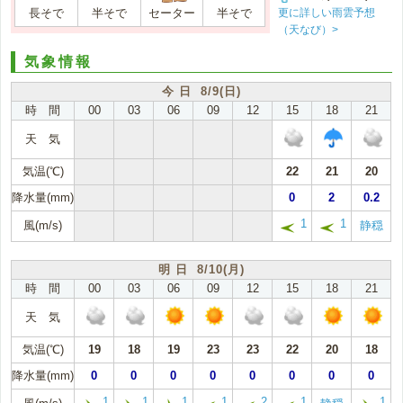
更に詳しい雨雲予想
長そで
半そで
セーター
半そで
（天なび）>
気象情報
今 日 8/9(日)
時 間
00
03
06
09
12
15
18
21
天 気
気温(℃)
22
21
20
降水量(mm)
0
2
0.2
1
1
風(m/s)
静穏
明 日 8/10(月)
時 間
00
03
06
09
12
15
18
21
天 気
気温(℃)
19
18
19
23
23
22
20
18
降水量(mm)
0
0
0
0
0
0
0
0
1
1
1
1
2
1
1