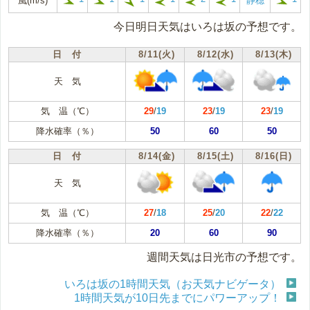
風(m/s)
静穏
今日明日天気はいろは坂の予想です。
日 付
8/11(火)
8/12(水)
8/13(木)
天 気
気 温（℃）
29
/
19
23
/
19
23
/
19
降水確率（％）
50
60
50
日 付
8/14(金)
8/15(土)
8/16(日)
天 気
気 温（℃）
27
/
18
25
/
20
22
/
22
降水確率（％）
20
60
90
週間天気は日光市の予想です。
いろは坂の1時間天気（お天気ナビゲータ）
1時間天気が10日先までにパワーアップ！