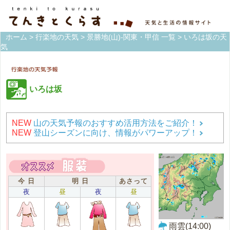
ホーム
>
行楽地の天気
>
景勝地(山)-関東・甲信 一覧
> いろは坂の天
気
いろは坂
NEW
山の天気予報のおすすめ活用方法をご紹介！
NEW
登山シーズンに向け、情報がパワーアップ！
今 日
明 日
あさって
夜
昼
夜
昼
雨雲(14:00)