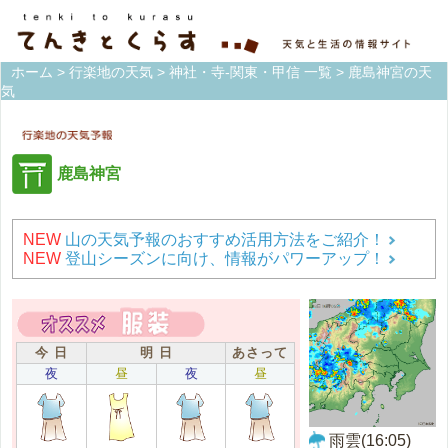
ホーム
>
行楽地の天気
>
神社・寺-関東・甲信 一覧
> 鹿島神宮の天
気
鹿島神宮
NEW
山の天気予報のおすすめ活用方法をご紹介！
NEW
登山シーズンに向け、情報がパワーアップ！
今 日
明 日
あさって
夜
昼
夜
昼
雨雲(16:05)