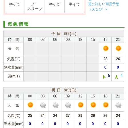
更に詳しい雨雲予想
半そで
ノー
半そで
半そで
スリーブ
（天なび）>
気象情報
今 日 8/8(土)
時 間
00
03
06
09
12
15
18
21
天 気
気温(℃)
28
26
降水量(mm)
0
0
5
4
風(m/s)
明 日 8/9(日)
時 間
00
03
06
09
12
15
18
21
天 気
気温(℃)
25
24
24
27
29
29
26
24
降水量(mm)
0
0
0
0
0
0
0
0