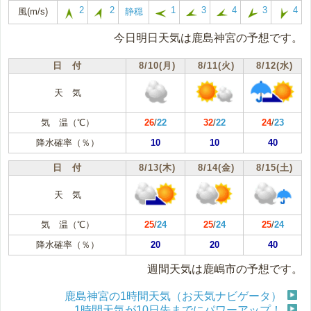
2
2
1
3
4
3
4
風(m/s)
静穏
今日明日天気は鹿島神宮の予想です。
日 付
8/10(月)
8/11(火)
8/12(水)
天 気
気 温（℃）
26
/
22
32
/
22
24
/
23
降水確率（％）
10
10
40
日 付
8/13(木)
8/14(金)
8/15(土)
天 気
気 温（℃）
25
/
24
25
/
24
25
/
24
降水確率（％）
20
20
40
週間天気は鹿嶋市の予想です。
鹿島神宮の1時間天気（お天気ナビゲータ）
1時間天気が10日先までにパワーアップ！