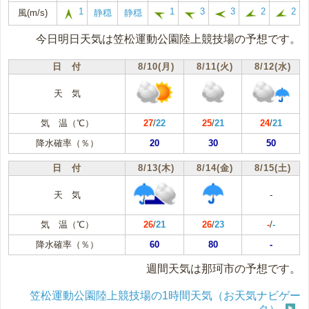
1
1
3
3
2
2
風(m/s)
静穏
静穏
今日明日天気は笠松運動公園陸上競技場の予想です。
日 付
8/10(月)
8/11(火)
8/12(水)
天 気
気 温（℃）
27
/
22
25
/
21
24
/
21
降水確率（％）
20
30
50
日 付
8/13(木)
8/14(金)
8/15(土)
天 気
-
気 温（℃）
26
/
21
26
/
23
-
/
-
降水確率（％）
60
80
-
週間天気は那珂市の予想です。
笠松運動公園陸上競技場の1時間天気（お天気ナビゲー