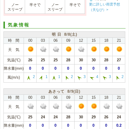
更に詳しい雨雲予想
ノー
半そで
ノー
半そで
スリーブ
スリーブ
（天なび）>
気象情報
明 日 8/8(土)
時 間
00
03
06
09
12
15
18
21
天 気
気温(℃)
26
25
25
28
30
30
28
27
降水量(mm)
0
0
0
0
0
0
0
0
2
1
1
2
3
4
3
2
風(m/s)
あさって 8/9(日)
時 間
00
03
06
09
12
15
18
21
天 気
気温(℃)
25
24
24
28
30
29
26
24
降水量(mm)
0
0
0
0
0
0
0
0.2