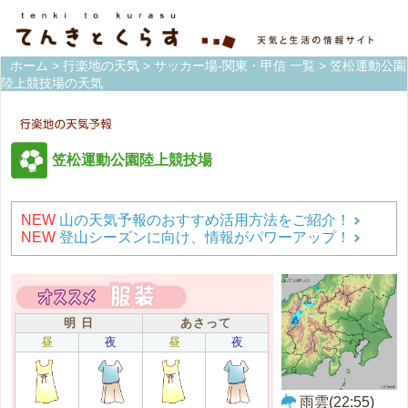
ホーム
>
行楽地の天気
>
サッカー場-関東・甲信 一覧
> 笠松運動公園
陸上競技場の天気
笠松運動公園陸上競技場
NEW
山の天気予報のおすすめ活用方法をご紹介！
NEW
登山シーズンに向け、情報がパワーアップ！
明 日
あさって
昼
夜
昼
夜
雨雲(22:55)