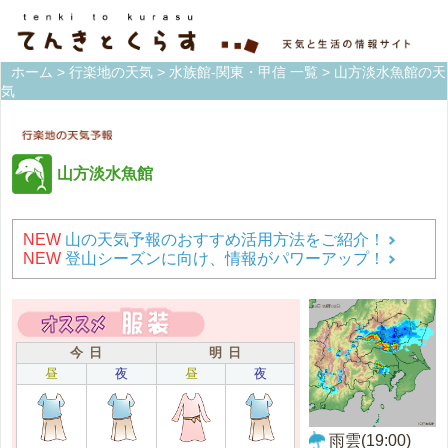
ホーム
>
行楽地の天気
>
水族館-関東・甲信 一覧
> 山方淡水魚館の天
気
山方淡水魚館
NEW
山の天気予報のおすすめ活用方法をご紹介！
NEW
登山シーズンに向け、情報がパワーアップ！
今 日
明 日
昼
夜
昼
夜
雨雲(19:00)