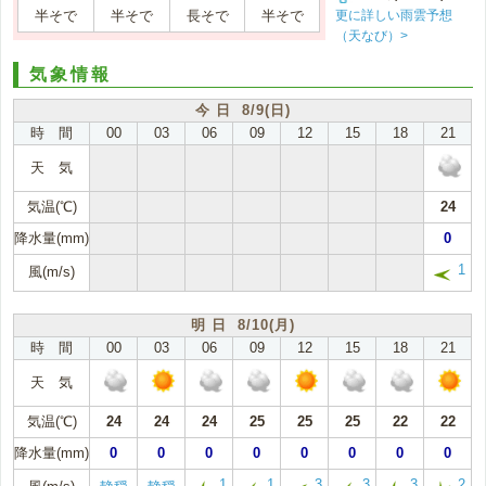
更に詳しい雨雲予想
半そで
半そで
長そで
半そで
（天なび）>
気象情報
今 日 8/9(日)
時 間
00
03
06
09
12
15
18
21
天 気
気温(℃)
24
降水量(mm)
0
1
風(m/s)
明 日 8/10(月)
時 間
00
03
06
09
12
15
18
21
天 気
気温(℃)
24
24
24
25
25
25
22
22
降水量(mm)
0
0
0
0
0
0
0
0
1
1
3
3
3
2