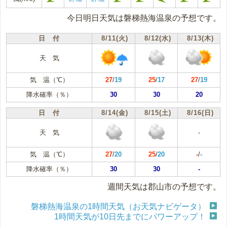
今日明日天気は磐梯熱海温泉の予想です。
日 付
8/11(火)
8/12(水)
8/13(木)
天 気
気 温（℃）
27
/
19
25
/
17
27
/
19
降水確率（％）
30
30
20
日 付
8/14(金)
8/15(土)
8/16(日)
天 気
-
気 温（℃）
27
/
20
25
/
20
-
/
-
降水確率（％）
30
30
-
週間天気は郡山市の予想です。
磐梯熱海温泉の1時間天気（お天気ナビゲータ）
1時間天気が10日先までにパワーアップ！