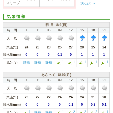
スリーブ
（天なび）>
気象情報
明 日 8/9(日)
時 間
00
03
06
09
12
15
18
21
天 気
気温(℃)
24
23
23
25
27
28
25
24
降水量(mm)
0
0
0
0.1
0
1
1
1
1
1
1
1
1
風(m/s)
静穏
静穏
静穏
あさって 8/10(月)
時 間
00
03
06
09
12
15
18
21
天 気
気温(℃)
23
22
22
24
24
24
21
20
降水量(mm)
0
0
0
0
0.1
0
0.2
0.1
1
1
2
2
2
1
風(m/s)
静穏
静穏