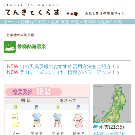
ホーム
>
行楽地の天気
>
温泉-東北 一覧
> 磐梯熱海温泉の天気
磐梯熱海温泉
NEW
山の天気予報のおすすめ活用方法をご紹介！
NEW
登山シーズンに向け、情報がパワーアップ！
明 日
あさって
昼
夜
昼
夜
雨雲(21:35)
更に詳しい雨雲予想
ノー
半そで
半そで
長そで