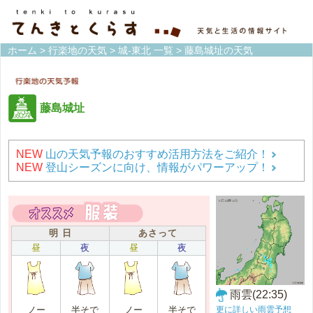
ホーム
>
行楽地の天気
>
城-東北 一覧
> 藤島城址の天気
藤島城址
NEW
山の天気予報のおすすめ活用方法をご紹介！
NEW
登山シーズンに向け、情報がパワーアップ！
明 日
あさって
昼
夜
昼
夜
雨雲(22:35)
更に詳しい雨雲予想
ノー
半そで
ノー
半そで