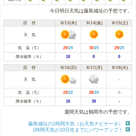
今日明日天気は藤島城址の予想です。
日 付
8/13(木)
8/14(金)
8/15(土)
天 気
気 温（℃）
29
/
24
30
/
25
29
/
25
降水確率（％）
10
0
0
日 付
8/16(日)
8/17(月)
8/18(火)
天 気
-
気 温（℃）
29
/
22
28
/
24
-
/
-
降水確率（％）
10
30
-
週間天気は鶴岡市の予想です。
藤島城址の1時間天気（お天気ナビゲータ）
1時間天気が10日先までにパワーアップ！