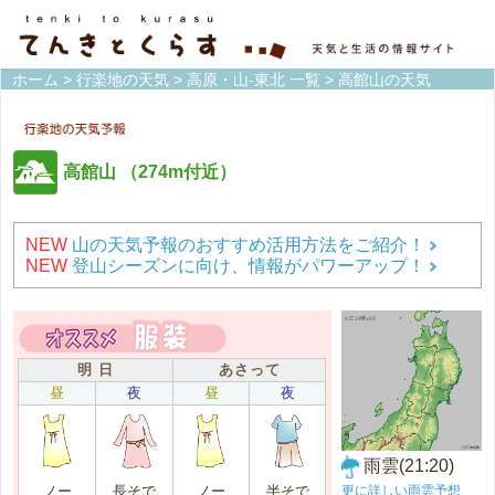
ホーム
>
行楽地の天気
>
高原・山-東北 一覧
> 高館山の天気
高館山
（274m付近）
NEW
山の天気予報のおすすめ活用方法をご紹介！
NEW
登山シーズンに向け、情報がパワーアップ！
明 日
あさって
昼
夜
昼
夜
雨雲(21:20)
更に詳しい雨雲予想
ノー
長そで
ノー
半そで