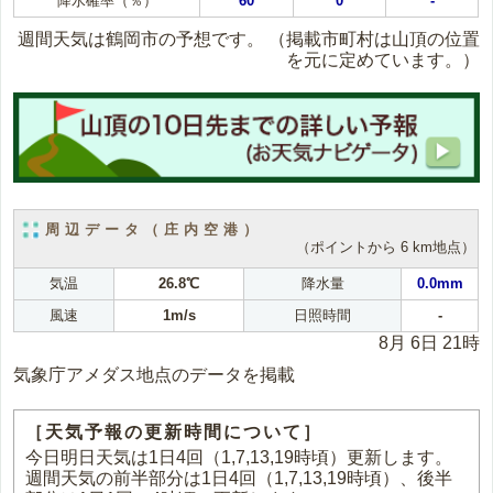
降水確率（％）
60
0
-
週間天気は鶴岡市の予想です。
（掲載市町村は山頂の位置
を元に定めています。）
周辺データ（庄内空港）
（ポイントから 6 km地点）
気温
26.8℃
降水量
0.0mm
風速
1m/s
日照時間
-
8月 6日 21時
気象庁アメダス地点のデータを掲載
［天気予報の更新時間について］
今日明日天気は1日4回（1,7,13,19時頃）更新します。
週間天気の前半部分は1日4回（1,7,13,19時頃）、後半