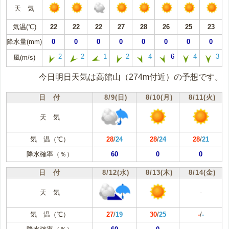
天 気
気温(℃)
22
22
22
27
28
26
25
23
降水量(mm)
0
0
0
0
0
0
0
0
2
2
1
2
4
6
4
3
風(m/s)
今日明日天気は高館山（274m付近）の予想です。
日 付
8/9(日)
8/10(月)
8/11(火)
天 気
気 温（℃）
28
/
24
28
/
24
28
/
21
降水確率（％）
60
0
0
日 付
8/12(水)
8/13(木)
8/14(金)
天 気
-
気 温（℃）
27
/
19
30
/
25
-
/
-