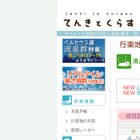
ホーム
>
行楽地の天気
>
温泉-東北 一覧
滑
NEW
NEW
天気予報
行楽地の天気
雨雲レーダー
昼