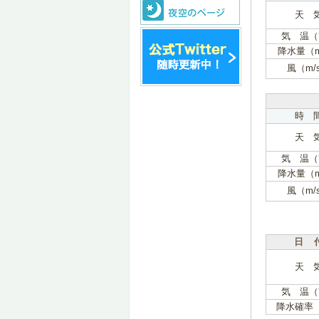
天 
気 温（
降水量（
風（m/
時 
天 
気 温（
降水量（
風（m/
日 
天 
気 温（
降水確率