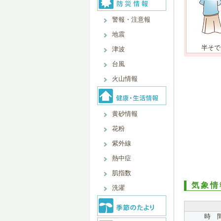
警報・注意報
地震
半そで
津波
台風
火山情報
黄砂情報
花粉
紫外線
熱中症
肌指数
気象情
洗濯
時 