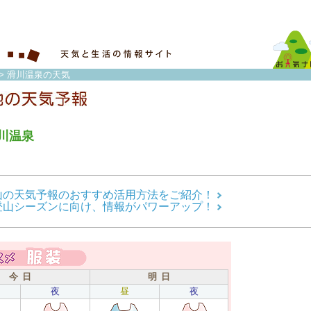
> 滑川温泉の天気
川温泉
山の天気予報のおすすめ活用方法をご紹介！
登山シーズンに向け、情報がパワーアップ！
今 日
明 日
夜
昼
夜