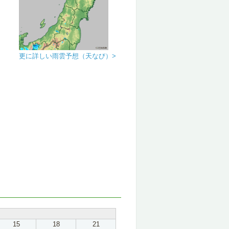
更に詳しい雨雲予想（天なび）>
15
18
21