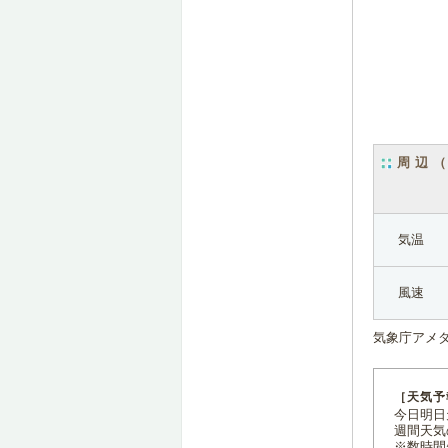
周辺
気温
風速
気象庁アメ
［天気予
今日明日天
週間天気
※数時間