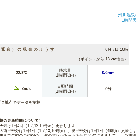
滑川温泉
1時間
（鷲倉）の現在のようす
8月 7日 18時
（ポイントから 13 km地点）
降水量
22.8℃
0.0mm
（1時間以内）
日照時間
2m/s
0分
（1時間以内）
ダス地点のデータを掲載
報の更新時間について］
気は1日4回（1,7,13,19時頃）更新します。
の前半部分は1日4回（1,7,13,19時頃）、後半部分は1日1回（4時頃）更新し
先までの雨の予想(急な天候の変化があった場合など)につきましては、予測