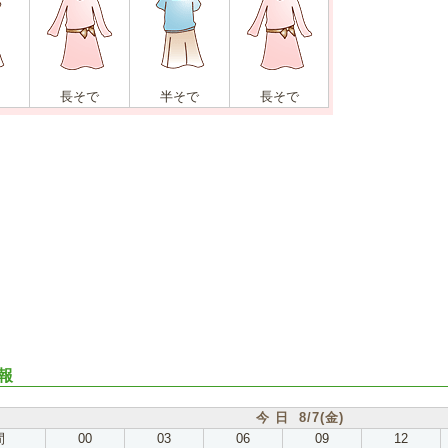
長そで
半そで
長そで
報
今 日 8/7(金)
間
00
03
06
09
12