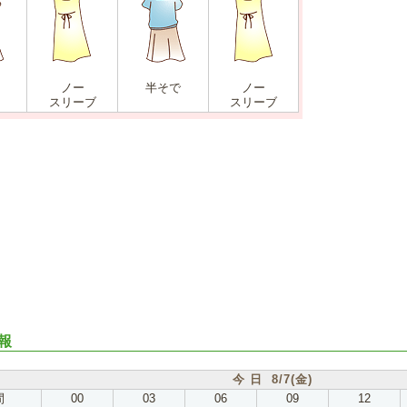
ノー
半そで
ノー
スリーブ
スリーブ
報
今 日 8/7(金)
間
00
03
06
09
12