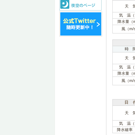
天 
気 温（
降水量（
風（m/
時 
天 
気 温（
降水量（
風（m/
日 
天 
気 温（
降水確率