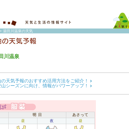
> 湯田川温泉の天気
田川温泉
山の天気予報のおすすめ活用方法をご紹介！
登山シーズンに向け、情報がパワーアップ！
明 日
あさって
昼
夜
昼