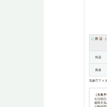
周辺
気温
風速
気象庁アメ
［天気予
今日明日天
週間天気
※数時間