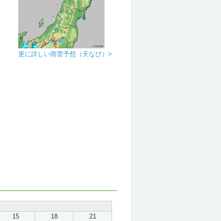
更に詳しい雨雲予想（天なび）>
15
18
21