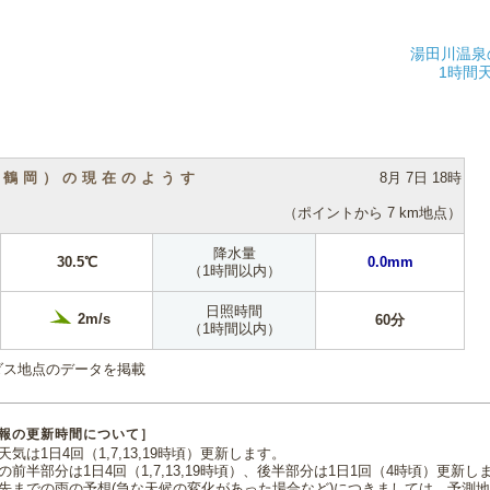
湯田川温泉
1時間
（鶴岡）の現在のようす
8月 7日 18時
（ポイントから 7 km地点）
降水量
30.5℃
0.0mm
（1時間以内）
日照時間
2m/s
60分
（1時間以内）
ダス地点のデータを掲載
報の更新時間について］
気は1日4回（1,7,13,19時頃）更新します。
の前半部分は1日4回（1,7,13,19時頃）、後半部分は1日1回（4時頃）更新し
先までの雨の予想(急な天候の変化があった場合など)につきましては、予測