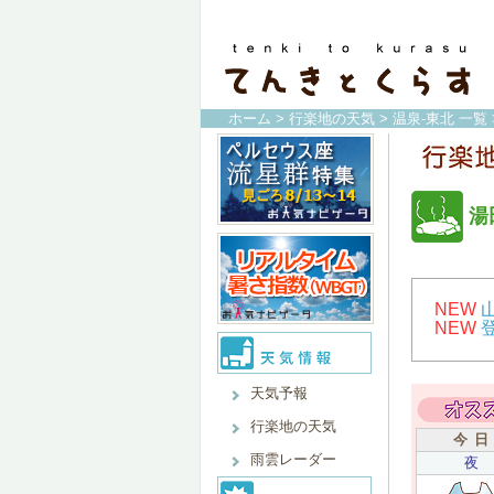
ホーム
>
行楽地の天気
>
温泉-東北 一覧
湯
NEW
NEW
天気予報
行楽地の天気
今 日
雨雲レーダー
夜