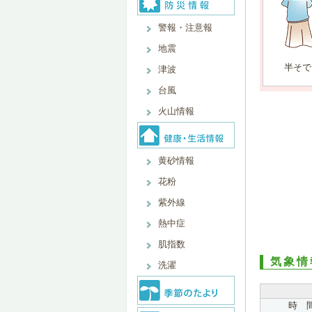
警報・注意報
地震
半そで
津波
台風
火山情報
黄砂情報
花粉
紫外線
熱中症
肌指数
気象情
洗濯
時 