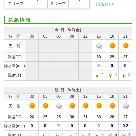
スリーブ
スリーブ
（天なび）>
気象情報
今 日 8/7(金)
時 間
00
03
06
09
12
15
18
21
天 気
気温(℃)
30
29
27
降水量(mm)
0
0
0
4
4
3
風(m/s)
明 日 8/8(土)
時 間
00
03
06
09
12
15
18
21
天 気
気温(℃)
26
25
25
30
31
30
28
27
降水量(mm)
0
0
0
0
0
0
0
0.2
2
1
2
2
4
6
5
4
風(m/s)