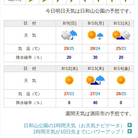
今日明日天気は日和山公園の予想です。
日 付
8/9(日)
8/10(月)
8/11(火)
天 気
気 温（℃）
29
/
25
28
/
24
25
/
23
降水確率（％）
20
30
20
日 付
8/12(水)
8/13(木)
8/14(金)
天 気
気 温（℃）
27
/
23
27
/
24
28
/
25
降水確率（％）
0
40
0
週間天気は酒田市の予想です。
日和山公園の1時間天気（お天気ナビゲータ）
1時間天気が10日先までにパワーアップ！