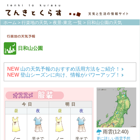
ホーム
>
行楽地の天気
>
夜景-東北 一覧
> 日和山公園の天気
日和山公園
NEW
山の天気予報のおすすめ活用方法をご紹介！
NEW
登山シーズンに向け、情報がパワーアップ！
今 日
明 日
昼
夜
昼
夜
雨雲(12:40)
更に詳しい雨雲予想
ノー
半そで
ノー
半そで