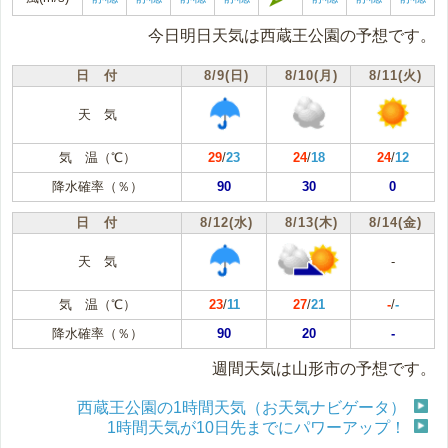
今日明日天気は西蔵王公園の予想です。
日 付
8/9(日)
8/10(月)
8/11(火)
天 気
気 温（℃）
29
/
23
24
/
18
24
/
12
降水確率（％）
90
30
0
日 付
8/12(水)
8/13(木)
8/14(金)
天 気
-
気 温（℃）
23
/
11
27
/
21
-
/
-
降水確率（％）
90
20
-
週間天気は山形市の予想です。
西蔵王公園の1時間天気（お天気ナビゲータ）
1時間天気が10日先までにパワーアップ！