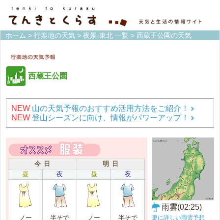
ホーム
>
行楽地の天気
>
夜景-東北 一覧
> 西蔵王公園の天気
西蔵王公園
NEW
山の天気予報のおすすめ活用方法をご紹介！
NEW
登山シーズンに向け、情報がパワーアップ！
今 日
明 日
昼
夜
昼
夜
雨雲(02:25)
更に詳しい雨雲予想
ノー
半そで
ノー
半そで