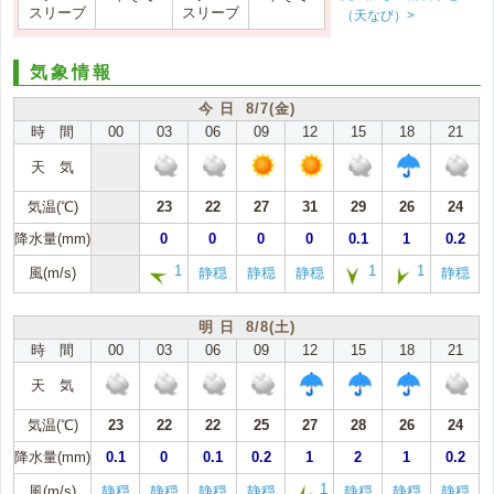
スリーブ
スリーブ
（天なび）>
気象情報
今 日 8/7(金)
時 間
00
03
06
09
12
15
18
21
天 気
気温(℃)
23
22
27
31
29
26
24
降水量(mm)
0
0
0
0
0.1
1
0.2
1
1
1
風(m/s)
静穏
静穏
静穏
静穏
明 日 8/8(土)
時 間
00
03
06
09
12
15
18
21
天 気
気温(℃)
23
22
22
25
27
28
26
24
降水量(mm)
0.1
0
0.1
0.2
1
2
1
0.2
1
風(m/s)
静穏
静穏
静穏
静穏
静穏
静穏
静穏