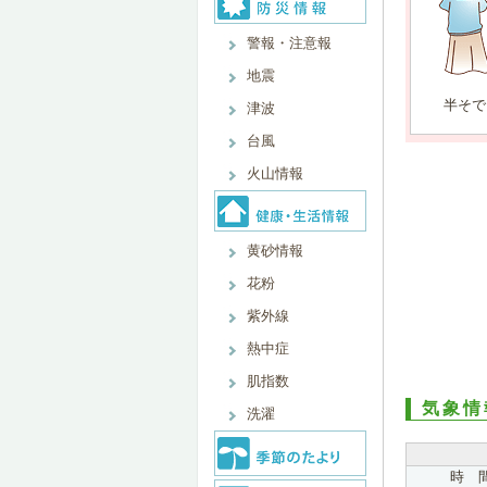
警報・注意報
地震
半そで
津波
台風
火山情報
黄砂情報
花粉
紫外線
熱中症
肌指数
気象情
洗濯
時 