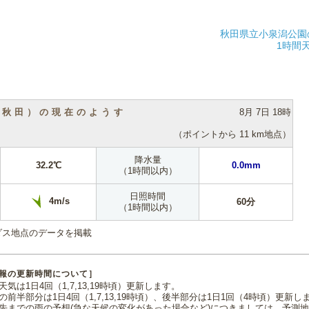
秋田県立小泉潟公園
1時間
（秋田）の現在のようす
8月 7日 18時
（ポイントから 11 km地点）
降水量
32.2℃
0.0mm
（1時間以内）
日照時間
4m/s
60分
（1時間以内）
ダス地点のデータを掲載
報の更新時間について］
気は1日4回（1,7,13,19時頃）更新します。
の前半部分は1日4回（1,7,13,19時頃）、後半部分は1日1回（4時頃）更新し
先までの雨の予想(急な天候の変化があった場合など)につきましては、予測