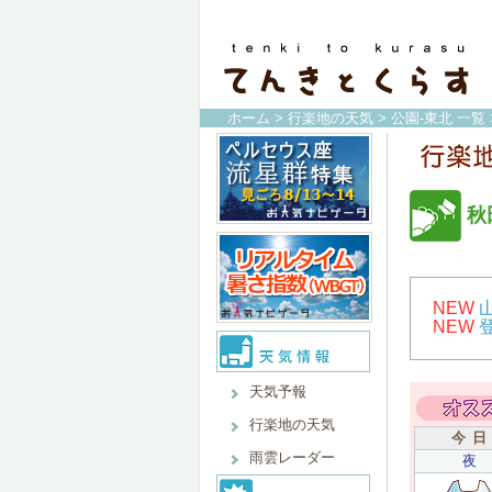
ホーム
>
行楽地の天気
>
公園-東北 一覧
秋
NEW
NEW
天気予報
行楽地の天気
今 日
雨雲レーダー
夜