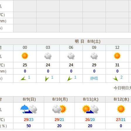
気
℃）
mm）
s）
明 日 8/8(土)
間
00
03
06
09
12
気
℃）
25
24
24
29
31
mm）
0
0
0
0
0
1
1
1
2
s）
静穏
今日明日
付
8/9(日)
8/10(月)
8/11(火)
8/12(水)
気
℃）
29
/
23
29
/
21
26
/
20
27
/
21
（％）
50
20
20
0