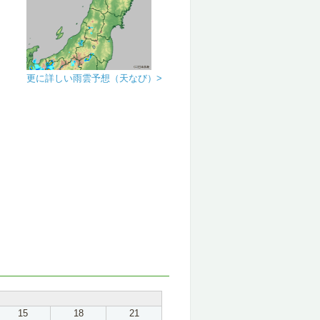
更に詳しい雨雲予想（天なび）>
15
18
21