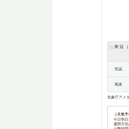
周辺
気温
風速
気象庁アメ
［天気予
今日明日天
週間天気
※数時間