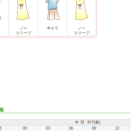
ノー
半そで
ノー
スリーブ
スリーブ
報
今 日 8/7(金)
間
00
03
06
09
12