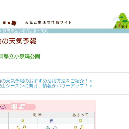
> 秋田県立小泉潟公園の天気
田県立小泉潟公園
山の天気予報のおすすめ活用方法をご紹介！
登山シーズンに向け、情報がパワーアップ！
明 日
あさって
昼
夜
昼