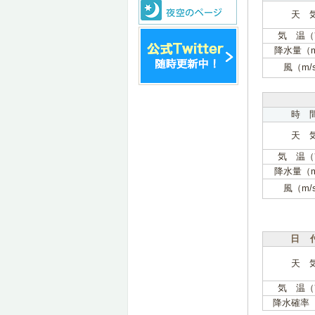
天 
気 温（
降水量（
風（m/
時 
天 
気 温（
降水量（
風（m/
日 
天 
気 温（
降水確率