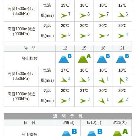
気温
19℃
18℃
18℃
17℃
高度1500m付近
（850hPa）
7
8
7
6
風(m/s)
気温
20℃
20℃
20℃
20℃
高度1000m付近
（900hPa）
5
5
5
4
風(m/s)
時 間
12
15
18
21
登山指数
気温
17℃
18℃
18℃
18℃
高度1500m付近
（850hPa）
4
3
1
2
風(m/s)
気温
20℃
21℃
20℃
20℃
高度1000m付近
（900hPa）
4
3
1
2
風(m/s)
週 間 予 報
日 付
8/9(日)
8/10(月)
8/11(火)
登山指数