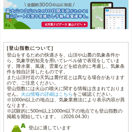
[登山指数について]
登山をするための快適さを、山頂や山麓の気象条件か
ら、気象学的知見を用いてレベル値で表現をしていま
す。降水量、風速、雲量などを総合的に考慮し、気象条
件を独自計算したものです。
また山頂付近の天気は麓付近とは異なる場合があります
ので、ご注意ください。
登山指数には火山の噴火に関する情報は含まれておりま
せん。
火山情報の詳細はこちら
をご確認ください。
※1000m以上の地点は、気象業務法により表示内容が異
なります。
※試験的に500m以上1000m以下の地点でも登山指数の
掲載を開始しています。（2026.04.30）
登山に適しています