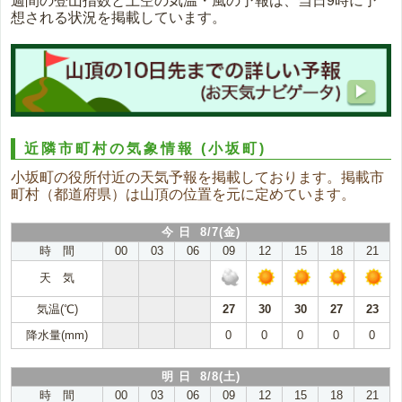
週間の登山指数と上空の気温・風の予報は、当日9時に予
想される状況を掲載しています。
近隣市町村の気象情報
(小坂町)
小坂町の役所付近の天気予報を掲載しております。掲載市
町村（都道府県）は山頂の位置を元に定めています。
今 日 8/7(金)
時 間
00
03
06
09
12
15
18
21
天 気
気温(℃)
27
30
30
27
23
降水量(mm)
0
0
0
0
0
明 日 8/8(土)
時 間
00
03
06
09
12
15
18
21