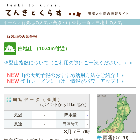
ホーム
>
行楽地の天気
>
高原・山-東北 一覧
> 白地山の天気
白地山
（1034m付近）
※登山指数について（ご利用の際はご一読ください。）
NEW
山の天気予報のおすすめ活用方法をご紹介！
NEW
登山シーズンに向け、情報がパワーアップ！
周辺データ（温川）
（ポイントから 8 km地点）
気温
-
降水量
-
風速
-
日照時間
-
8月 7日 7時
雨雲(07:20)