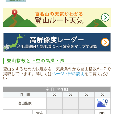
登山指数と上空の気温・風
登山をするための快適さを、気象条件から登山指数A～Cで
掲載しています。詳しくは
ページ下部の説明
をご覧くださ
い。
今 日 8/7(金)
時 間
00
03
06
09
登山指数
気温
20℃