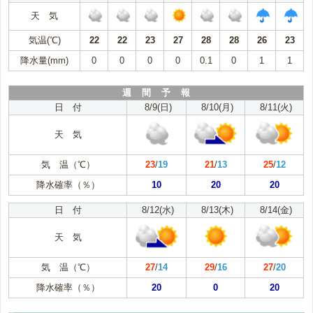
天 気
気温(℃)
22
22
23
27
28
28
26
23
降水量(mm)
0
0
0
0
0.1
0
1
1
週 間 予 報
日 付
8/9(日)
8/10(月)
8/11(火)
天 気
気 温（℃）
23
/
19
21
/
13
25
/
12
降水確率（％）
10
20
20
日 付
8/12(水)
8/13(木)
8/14(金)
天 気
気 温（℃）
27
/
14
29
/
16
27
/
20
降水確率（％）
20
0
20