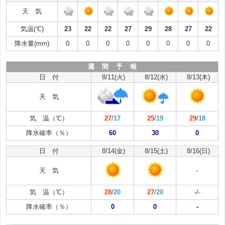
天 気
気温(℃)
23
22
22
27
29
28
27
22
降水量(mm)
0
0
0
0
0
0
0
0
週 間 予 報
日 付
8/11(火)
8/12(水)
8/13(木)
天 気
気 温（℃）
27
/
17
25
/
19
29
/
18
降水確率（％）
60
30
0
日 付
8/14(金)
8/15(土)
8/16(日)
天 気
-
気 温（℃）
28
/
20
27
/
20
-
/
-
降水確率（％）
0
0
-