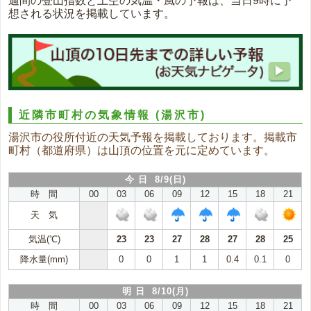
週間の登山指数と上空の気温・風の予報は、当日9時に予
想される状況を掲載しています。
近隣市町村の気象情報
(湯沢市)
湯沢市の役所付近の天気予報を掲載しております。掲載市
町村（都道府県）は山頂の位置を元に定めています。
今 日 8/9(日)
時 間
00
03
06
09
12
15
18
21
天 気
気温(℃)
23
23
27
28
27
28
25
降水量(mm)
0
0
1
1
0.4
0.1
0
明 日 8/10(月)
時 間
00
03
06
09
12
15
18
21