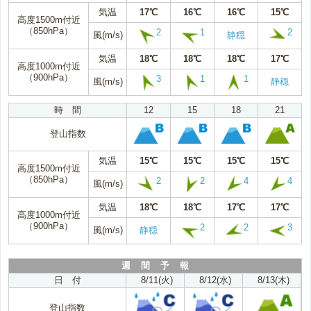
気温
17℃
16℃
16℃
15℃
高度1500m付近
（850hPa）
2
1
2
風(m/s)
静穏
気温
18℃
18℃
18℃
17℃
高度1000m付近
（900hPa）
3
1
1
風(m/s)
静穏
時 間
12
15
18
21
登山指数
気温
15℃
15℃
15℃
15℃
高度1500m付近
（850hPa）
2
2
4
4
風(m/s)
気温
18℃
18℃
17℃
17℃
高度1000m付近
（900hPa）
2
2
3
風(m/s)
静穏
週 間 予 報
日 付
8/11(火)
8/12(水)
8/13(木)
登山指数