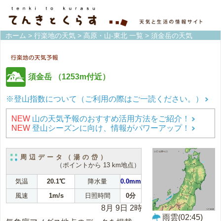
ホーム
>
行楽地の天気
>
高原・山-東北 一覧
> 須金岳の天気
須金岳
（1253m付近）
※登山指数について（ご利用の際はご一読ください。）
NEW
山の天気予報のおすすめ活用方法をご紹介！
NEW
登山シーズンに向け、情報がパワーアップ！
周辺データ（湯の岱）
（ポイントから 13 km地点）
気温
20.1℃
降水量
0.0mm
風速
1m/s
日照時間
0分
8月 9日 2時
雨雲(02:45)