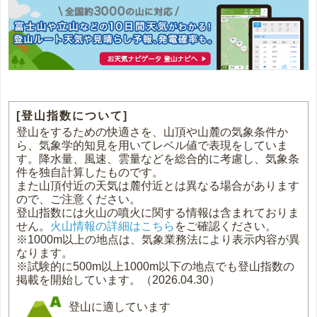
[登山指数について]
登山をするための快適さを、山頂や山麓の気象条件か
ら、気象学的知見を用いてレベル値で表現をしていま
す。降水量、風速、雲量などを総合的に考慮し、気象条
件を独自計算したものです。
また山頂付近の天気は麓付近とは異なる場合があります
ので、ご注意ください。
登山指数には火山の噴火に関する情報は含まれておりま
せん。
火山情報の詳細はこちら
をご確認ください。
※1000m以上の地点は、気象業務法により表示内容が異
なります。
※試験的に500m以上1000m以下の地点でも登山指数の
掲載を開始しています。（2026.04.30）
登山に適しています