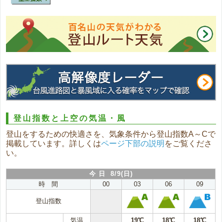
登山指数と上空の気温・風
登山をするための快適さを、気象条件から登山指数A～Cで
掲載しています。詳しくは
ページ下部の説明
をご覧くださ
い。
今 日 8/9(日)
時 間
00
03
06
09
登山指数
気温
19℃
18℃
18℃