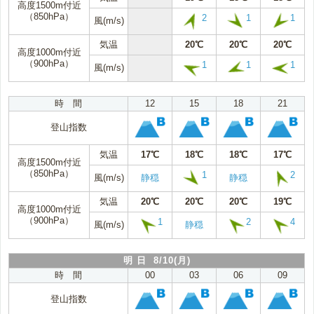
高度1500m付近
（850hPa）
2
1
1
風(m/s)
気温
20℃
20℃
20℃
高度1000m付近
（900hPa）
1
1
1
風(m/s)
時 間
12
15
18
21
登山指数
気温
17℃
18℃
18℃
17℃
高度1500m付近
（850hPa）
1
2
風(m/s)
静穏
静穏
気温
20℃
20℃
20℃
19℃
高度1000m付近
（900hPa）
1
2
4
風(m/s)
静穏
明 日 8/10(月)
時 間
00
03
06
09
登山指数